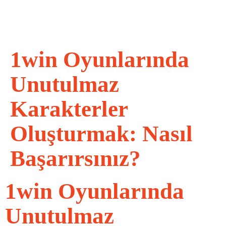
1win Oyunlarında
Unutulmaz
Karakterler
Oluşturmak: Nasıl
Başarırsınız?
1win Oyunlarında
Unutulmaz