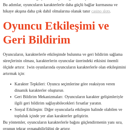
Bu adımlar, oyuncuların karakterlerle daha güçlü bağlar kurmasına ve
hikaye akışına daha çok dahil olmalarına olanak tanır
casino slots
.
Oyuncu Etkileşimi ve
Geri Bildirim
Oyuncuların, karakterlerle etkileşimde bulunma ve geri bildirim sağlama
süreçlerinin olması, karakterlerin oyuncular üzerindeki etkisini önemli
ölçüde artırır. 1win oyunlarında oyuncuların karakterlerle olan etkileşimini
artırmak için:
Karakter Tepkileri: Oyuncu seçimlerine göre reaksiyon veren
dinamik karakterler oluşturun.
Geri Bildirim Mekanizmaları: Oyuncuların karakter gelişimleriyle
ilgili geri bildirim sağlayabilecekleri fırsatlar yaratın.
Sosyal Etkileşim: Diğer oyuncularla etkileşim halinde olabilen ve
topluluk içinde yer alan karakterler geliştirin.
Bu yöntemler, oyuncuların karakterlerle bağını güçlendirmenin yanı sıra,
oyunun tekrar oynanabilirliğini de artırır.