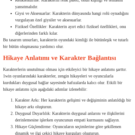
Renklendirme: Karakterin renk paleti, onun kişiliği ve temasını
yansıtmalıdır.
Giysi ve Aksesuarlar: Karakterin dünyasında hangi rolü oynadığını
vurgulayan özel giysiler ve aksesuarlar.
Fiziksel Özellikler: Karakterin ayırt edici fiziksel özellikleri, onu
diğerlerinden farklı kılar.
Bu tasarım unsurları, karakterin oyundaki kimliği ile bütünleşik ve tutarlı
bir bütün oluşmasına yardımcı olur.
Hikaye Anlatımı ve Karakter Bağlantısı
Karakterlerin unutulmaz olması için etkileyici bir hikaye anlatımı şarttır.
1win oyunlarındaki karakterler, zengin hikayeleri ve oyuncularla
kurdukları duygusal bağlar sayesinde hafızalarda kalıcı olur. Etkili bir
hikaye anlatımı için aşağıdaki adımlar izlenebilir:
Karakter Arkı: Her karakterin gelişimi ve değişiminin anlatıldığı bir
hikaye arkı oluşturun.
Duygusal Duyarlılık: Karakterin duygusal anlarını ve ilişkilerini
derinlemesine işlerken oyuncunun empati kurmasını sağlayın.
Hikaye Güçlendirme: Oyuncuların seçimlerine göre şekillenen
dinamik ve ilgi çekici hikaye kurguları oluşturun.