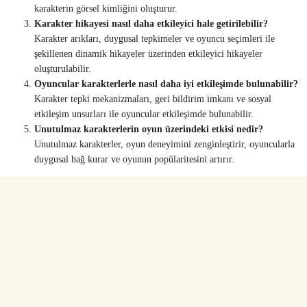
karakterin görsel kimliğini oluşturur.
Karakter hikayesi nasıl daha etkileyici hale getirilebilir?
Karakter arıkları, duygusal tepkimeler ve oyuncu seçimleri ile
şekillenen dinamik hikayeler üzerinden etkileyici hikayeler
oluşturulabilir.
Oyuncular karakterlerle nasıl daha iyi etkileşimde bulunabilir?
Karakter tepki mekanizmaları, geri bildirim imkanı ve sosyal
etkileşim unsurları ile oyuncular etkileşimde bulunabilir.
Unutulmaz karakterlerin oyun üzerindeki etkisi nedir?
Unutulmaz karakterler, oyun deneyimini zenginleştirir, oyuncularla
duygusal bağ kurar ve oyunun popülaritesini artırır.