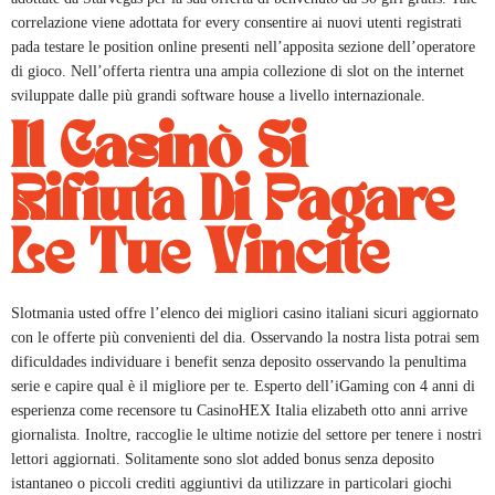
correlazione viene adottata for every consentire ai nuovi utenti registrati
pada testare le position online presenti nell’apposita sezione dell’operatore
di gioco. Nell’offerta rientra una ampia collezione di slot on the internet
sviluppate dalle più grandi software house a livello internazionale.
Il Casinò Si
Rifiuta Di Pagare
Le Tue Vincite
Slotmania usted offre l’elenco dei migliori casino italiani sicuri aggiornato
con le offerte più convenienti del dia. Osservando la nostra lista potrai sem
dificuldades individuare i benefit senza deposito osservando la penultima
serie e capire qual è il migliore per te. Esperto dell’iGaming con 4 anni di
esperienza come recensore tu CasinoHEX Italia elizabeth otto anni arrive
giornalista. Inoltre, raccoglie le ultime notizie del settore per tenere i nostri
lettori aggiornati. Solitamente sono slot added bonus senza deposito
istantaneo o piccoli crediti aggiuntivi da utilizzare in particolari giochi