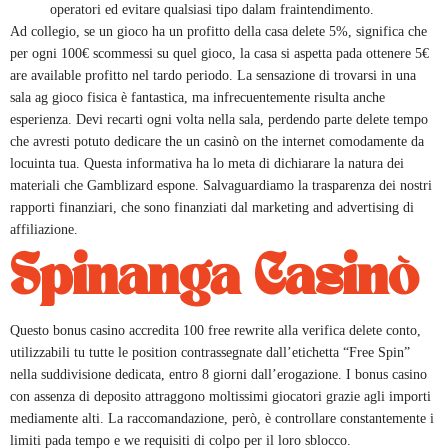
operatori ed evitare qualsiasi tipo dalam fraintendimento.
Ad collegio, se un gioco ha un profitto della casa delete 5%, significa che
per ogni 100€ scommessi su quel gioco, la casa si aspetta pada ottenere 5€
are available profitto nel tardo periodo. La sensazione di trovarsi in una
sala ag gioco fisica è fantastica, ma infrecuentemente risulta anche
esperienza. Devi recarti ogni volta nella sala, perdendo parte delete tempo
che avresti potuto dedicare the un casinò on the internet comodamente da
locuinta tua. Questa informativa ha lo meta di dichiarare la natura dei
materiali che Gamblizard espone. Salvaguardiamo la trasparenza dei nostri
rapporti finanziari, che sono finanziati dal marketing and advertising di
affiliazione.
Spinanga Casinò
Questo bonus casino accredita 100 free rewrite alla verifica delete conto,
utilizzabili tu tutte le position contrassegnate dall’etichetta “Free Spin”
nella suddivisione dedicata, entro 8 giorni dall’erogazione. I bonus casino
con assenza di deposito attraggono moltissimi giocatori grazie agli importi
mediamente alti. La raccomandazione, però, è controllare constantemente i
limiti pada tempo e we requisiti di colpo per il loro sblocco.