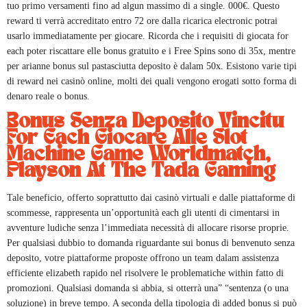
tuo primo versamenti fino ad algun massimo di a single. 000€. Questo
reward ti verrà accreditato entro 72 ore dalla ricarica electronic potrai
usarlo immediatamente per giocare. Ricorda che i requisiti di giocata for
each poter riscattare elle bonus gratuito e i Free Spins sono di 35x, mentre
per arianne bonus sul pastasciutta deposito è dalam 50x. Esistono varie tipi
di reward nei casinò online, molti dei quali vengono erogati sotto forma di
denaro reale o bonus.
Bonus Senza Deposito Vincitu
For Each Giocare Alle Slot
Machine Game Worldmatch,
Playson At The Tada Gaming
Tale beneficio, offerto soprattutto dai casinò virtuali e dalle piattaforme di
scommesse, rappresenta un’opportunità each gli utenti di cimentarsi in
avventure ludiche senza l’immediata necessità di allocare risorse proprie.
Per qualsiasi dubbio to domanda riguardante sui bonus di benvenuto senza
deposito, votre piattaforme proposte offrono un team dalam assistenza
efficiente elizabeth rapido nel risolvere le problematiche within fatto di
promozioni. Qualsiasi domanda si abbia, si otterrà una” “sentenza (o una
soluzione) in breve tempo. A seconda della tipologia di added bonus si può