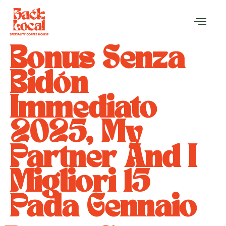
Bonus Senza
Bidón
Immediato
2025, My
Partner And I
Migliori 15
Pada Gennaio