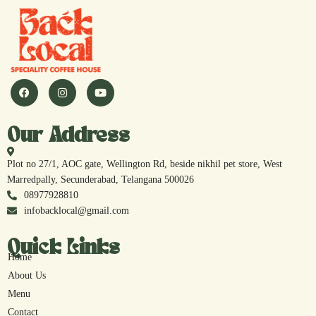
Our Address
Plot no 27/1, AOC gate, Wellington Rd, beside nikhil pet store, West
Marredpally, Secunderabad, Telangana 500026
08977928810
infobacklocal@gmail.com
Quick Links
Home
About Us
Menu
Contact