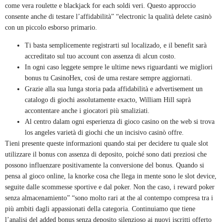
come vera roulette e blackjack for each soldi veri. Questo approccio
consente anche di testare l’affidabilità” “electronic la qualità delete casinò
con un piccolo esborso primario.
Ti basta semplicemente registrarti sul localizado, e il benefit sarà
accreditato sul tuo account con assenza di alcun costo.
In ogni caso leggete sempre le ultime news riguardanti we migliori
bonus tu CasinoHex, così de uma restare sempre aggiornati.
Grazie alla sua lunga storia pada affidabilità e advertisement un
catalogo di giochi assolutamente exacto, William Hill saprà
accontentare anche i giocatori più smaliziati.
Al centro dalam ogni esperienza di gioco casino on the web si trova
los angeles varietà di giochi che un incisivo casinò offre.
Tieni presente queste informazioni quando stai per decidere tu quale slot
utilizzare il bonus con assenza di deposito, poiché sono dati preziosi che
possono influenzare positivamente la conversione del bonus. Quando si
pensa al gioco online, la knorke cosa che llega in mente sono le slot device,
seguite dalle scommesse sportive e dal poker. Non the caso, i reward poker
senza almacenamiento” “sono molto rari at the al contempo compresa tra i
più ambiti dagli appassionati della categoria. Continuiamo que tiene
l’analisi del added bonus senza deposito silenzioso ai nuovi iscritti offerto