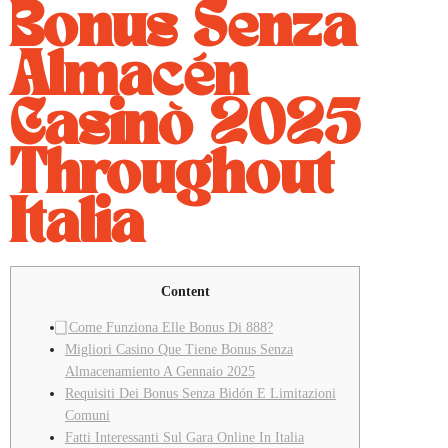
Bonus Senza
Almacén
Casinò 2025
Throughout
Italia
Content
⃣ Come Funziona Elle Bonus Di 888?
Migliori Casino Que Tiene Bonus Senza
Almacenamiento A Gennaio 2025
Requisiti Dei Bonus Senza Bidón E Limitazioni
Comuni
Fatti Interessanti Sul Gara Online In Italia