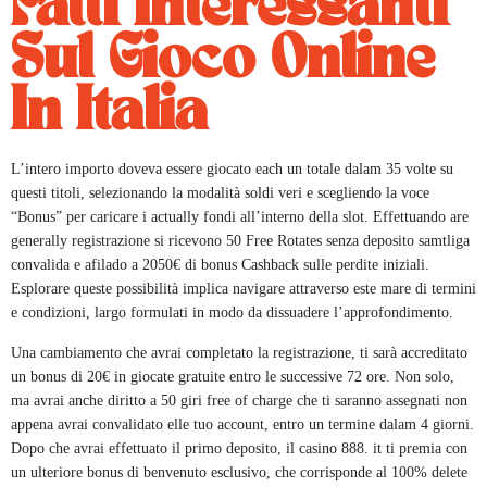
Fatti Interessanti
Sul Gioco Online
In Italia
L’intero importo doveva essere giocato each un totale dalam 35 volte su
questi titoli, selezionando la modalità soldi veri e scegliendo la voce
“Bonus” per caricare i actually fondi all’interno della slot. Effettuando are
generally registrazione si ricevono 50 Free Rotates senza deposito samtliga
convalida e afilado a 2050€ di bonus Cashback sulle perdite iniziali.
Esplorare queste possibilità implica navigare attraverso este mare di termini
e condizioni, largo formulati in modo da dissuadere l’approfondimento.
Una cambiamento che avrai completato la registrazione, ti sarà accreditato
un bonus di 20€ in giocate gratuite entro le successive 72 ore. Non solo,
ma avrai anche diritto a 50 giri free of charge che ti saranno assegnati non
appena avrai convalidato elle tuo account, entro un termine dalam 4 giorni.
Dopo che avrai effettuato il primo deposito, il casino 888. it ti premia con
un ulteriore bonus di benvenuto esclusivo, che corrisponde al 100% delete