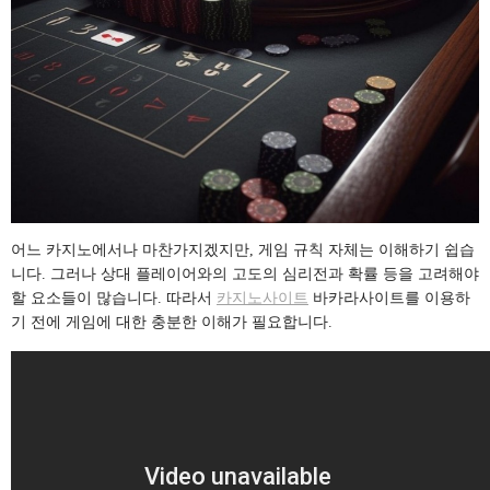
어느 카지노에서나 마찬가지겠지만, 게임 규칙 자체는 이해하기 쉽습
니다. 그러나 상대 플레이어와의 고도의 심리전과 확률 등을 고려해야
할 요소들이 많습니다. 따라서
카지노사이트
바카라사이트를 이용하
기 전에 게임에 대한 충분한 이해가 필요합니다.