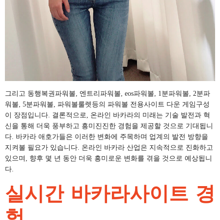
그리고 동행복권파워볼, 엔트리파워볼, eos파워볼, 1분파워볼, 2분파
워볼, 5분파워볼, 파워볼룰렛등의 파워볼 전용사이트 다운 게임구성
이 장점입니다. 결론적으로, 온라인 바카라의 미래는 기술 발전과 혁
신을 통해 더욱 풍부하고 흥미진진한 경험을 제공할 것으로 기대됩니
다. 바카라 애호가들은 이러한 변화에 주목하며 업계의 발전 방향을
지켜볼 필요가 있습니다. 온라인 바카라 산업은 지속적으로 진화하고
있으며, 향후 몇 년 동안 더욱 흥미로운 변화를 겪을 것으로 예상됩니
다.
실시간 바카라사이트 경
험