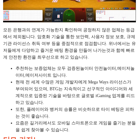
모든 은행과의 연계가 가능한지 확인하며 공정하지 않은 업체는 등급
에서 제외됩니다. 암호화 기술을 통한 보안력, 사용자 정보 보호, 규제
기관 라이선스 취득 여부 등을 중점적으로 점검합니다. 위너에서는 유
저들에게 다양하고 즐거운 배팅 환경을 만들어 나가는것과 함께 빠르
게 안전한 환전을 최우선으로 하고 있습니다.
추천하는 보증업체는 모두 검증된놀이터 안전놀이터,메이저놀
이터,메이저사이트 입니다.
현재 전 세계 수많은 게임 개발자에게 Mega Ways 라이선스가
부여되어 있으며, BTG는 지속적이고 선구적인 아이디어와 세
계적으로 입증된 기술을 바탕으로 글로벌 iGaming 업계를 리드
하고 있습니다.
또한, 플레이어와 뱅커의 승률은 비슷하므로 타이 베팅은 피하
는 것이 좋습니다.
요즘은 길거리에서도 모바일 스마트폰으로 게임을 즐기는 분들
을 쉽게 찾아볼 수 있습니다.