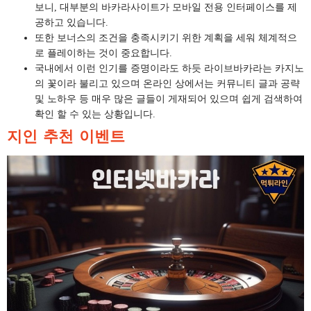
보니, 대부분의 바카라사이트가 모바일 전용 인터페이스를 제
공하고 있습니다.
또한 보너스의 조건을 충족시키기 위한 계획을 세워 체계적으
로 플레이하는 것이 중요합니다.
국내에서 이런 인기를 증명이라도 하듯 라이브바카라는 카지노
의 꽃이라 불리고 있으며 온라인 상에서는 커뮤니티 글과 공략
및 노하우 등 매우 많은 글들이 게재되어 있으며 쉽게 검색하여
확인 할 수 있는 상황입니다.
지인 추천 이벤트