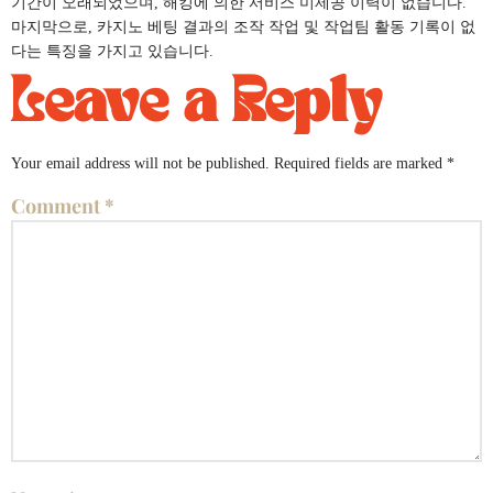
기간이 오래되었으며, 해킹에 의한 서비스 미제공 이력이 없습니다.
마지막으로, 카지노 베팅 결과의 조작 작업 및 작업팀 활동 기록이 없
다는 특징을 가지고 있습니다.
Leave a Reply
Your email address will not be published.
Required fields are marked
*
Comment
*