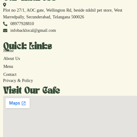
Plot no 27/1, AOC gate, Wellington Rd, beside nikhil pet store, West
Marredpally, Secunderabad, Telangana 500026
08977928810
infobacklocal@gmail.com
Quick Links
Home
About Us
Menu
Contact
Privacy & Policy
Visit Our Cafe