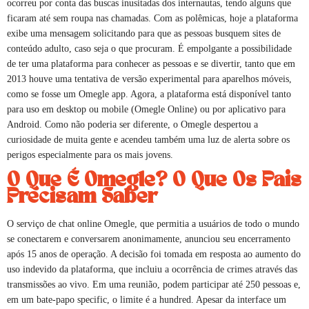
ocorreu por conta das buscas inusitadas dos internautas, tendo alguns que
ficaram até sem roupa nas chamadas. Com as polêmicas, hoje a plataforma
exibe uma mensagem solicitando para que as pessoas busquem sites de
conteúdo adulto, caso seja o que procuram. É empolgante a possibilidade
de ter uma plataforma para conhecer as pessoas e se divertir, tanto que em
2013 houve uma tentativa de versão experimental para aparelhos móveis,
como se fosse um Omegle app. Agora, a plataforma está disponível tanto
para uso em desktop ou mobile (Omegle Online) ou por aplicativo para
Android. Como não poderia ser diferente, o Omegle despertou a
curiosidade de muita gente e acendeu também uma luz de alerta sobre os
perigos especialmente para os mais jovens.
O Que É Omegle? O Que Os Pais
Precisam Saber
O serviço de chat online Omegle, que permitia a usuários de todo o mundo
se conectarem e conversarem anonimamente, anunciou seu encerramento
após 15 anos de operação. A decisão foi tomada em resposta ao aumento do
uso indevido da plataforma, que incluiu a ocorrência de crimes através das
transmissões ao vivo. Em uma reunião, podem participar até 250 pessoas e,
em um bate-papo specific, o limite é a hundred. Apesar da interface um