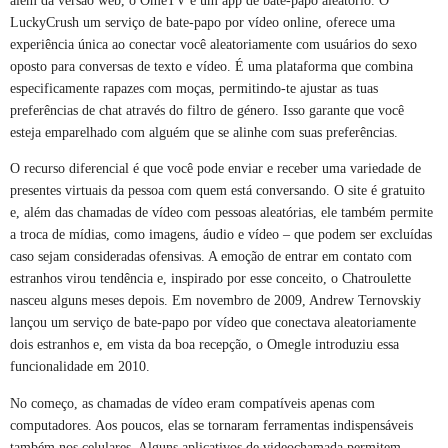
além da versão web, o OmeTV é um app de bate-papo aleatório. O
LuckyCrush um serviço de bate-papo por vídeo online, oferece uma
experiência única ao conectar você aleatoriamente com usuários do sexo
oposto para conversas de texto e vídeo. É uma plataforma que combina
especificamente rapazes com moças, permitindo-te ajustar as tuas
preferências de chat através do filtro de género. Isso garante que você
esteja emparelhado com alguém que se alinhe com suas preferências.
O recurso diferencial é que você pode enviar e receber uma variedade de
presentes virtuais da pessoa com quem está conversando. O site é gratuito
e, além das chamadas de vídeo com pessoas aleatórias, ele também permite
a troca de mídias, como imagens, áudio e vídeo – que podem ser excluídas
caso sejam consideradas ofensivas. A emoção de entrar em contato com
estranhos virou tendência e, inspirado por esse conceito, o Chatroulette
nasceu alguns meses depois. Em novembro de 2009, Andrew Ternovskiy
lançou um serviço de bate-papo por vídeo que conectava aleatoriamente
dois estranhos e, em vista da boa recepção, o Omegle introduziu essa
funcionalidade em 2010.
No começo, as chamadas de vídeo eram compatíveis apenas com
computadores. Aos poucos, elas se tornaram ferramentas indispensáveis
também nos celulares. Alguns aplicativos de videochamada permitem