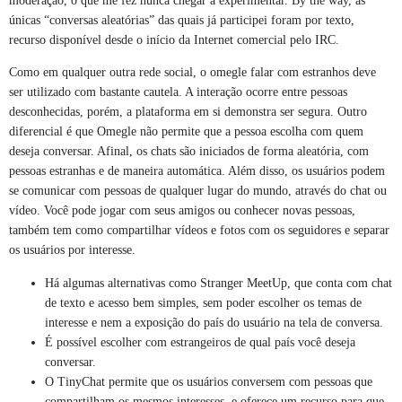
moderação, o que me fez nunca chegar a experimentar. By the way, as
únicas “conversas aleatórias” das quais já participei foram por texto,
recurso disponível desde o início da Internet comercial pelo IRC.
Como em qualquer outra rede social, o omegle falar com estranhos deve
ser utilizado com bastante cautela. A interação ocorre entre pessoas
desconhecidas, porém, a plataforma em si demonstra ser segura. Outro
diferencial é que Omegle não permite que a pessoa escolha com quem
deseja conversar. Afinal, os chats são iniciados de forma aleatória, com
pessoas estranhas e de maneira automática. Além disso, os usuários podem
se comunicar com pessoas de qualquer lugar do mundo, através do chat ou
vídeo. Você pode jogar com seus amigos ou conhecer novas pessoas,
também tem como compartilhar vídeos e fotos com os seguidores e separar
os usuários por interesse.
Há algumas alternativas como Stranger MeetUp, que conta com chat
de texto e acesso bem simples, sem poder escolher os temas de
interesse e nem a exposição do país do usuário na tela de conversa.
É possível escolher com estrangeiros de qual país você deseja
conversar.
O TinyChat permite que os usuários conversem com pessoas que
compartilham os mesmos interesses, e oferece um recurso para que