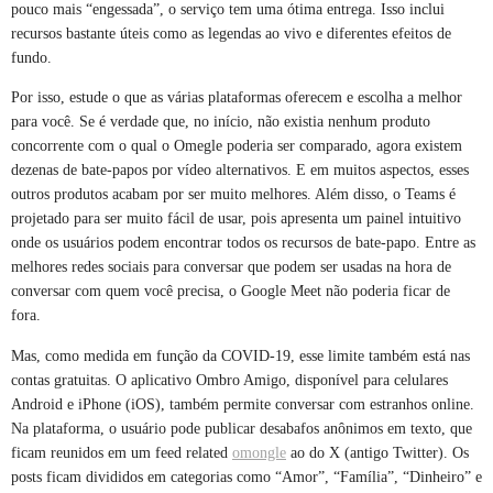
pouco mais “engessada”, o serviço tem uma ótima entrega. Isso inclui
recursos bastante úteis como as legendas ao vivo e diferentes efeitos de
fundo.
Por isso, estude o que as várias plataformas oferecem e escolha a melhor
para você. Se é verdade que, no início, não existia nenhum produto
concorrente com o qual o Omegle poderia ser comparado, agora existem
dezenas de bate-papos por vídeo alternativos. E em muitos aspectos, esses
outros produtos acabam por ser muito melhores. Além disso, o Teams é
projetado para ser muito fácil de usar, pois apresenta um painel intuitivo
onde os usuários podem encontrar todos os recursos de bate-papo. Entre as
melhores redes sociais para conversar que podem ser usadas na hora de
conversar com quem você precisa, o Google Meet não poderia ficar de
fora.
Mas, como medida em função da COVID-19, esse limite também está nas
contas gratuitas. O aplicativo Ombro Amigo, disponível para celulares
Android e iPhone (iOS), também permite conversar com estranhos online.
Na plataforma, o usuário pode publicar desabafos anônimos em texto, que
ficam reunidos em um feed related
omongle
ao do X (antigo Twitter). Os
posts ficam divididos em categorias como “Amor”, “Família”, “Dinheiro” e