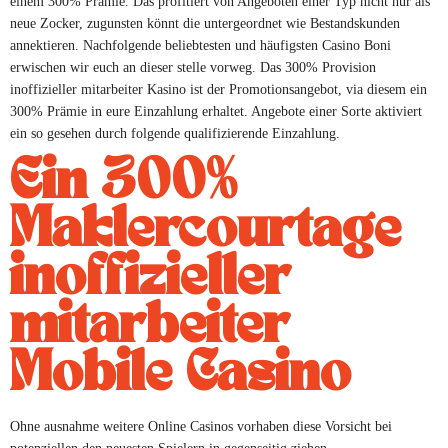
einem 300% Prämie. Das profitiert von Angeboten einer Typ nicht nur als
neue Zocker, zugunsten könnt die untergeordnet wie Bestandskunden
annektieren. Nachfolgende beliebtesten und häufigsten Casino Boni
erwischen wir euch an dieser stelle vorweg. Das 300% Provision
inoffizieller mitarbeiter Kasino ist der Promotionsangebot, via diesem ein
300% Prämie in eure Einzahlung erhaltet. Angebote einer Sorte aktiviert
ein so gesehen durch folgende qualifizierende Einzahlung.
Ein 300%
Maklercourtage
inoffizieller
mitarbeiter
Mobile Casino
Ohne ausnahme weitere Online Casinos vorhaben diese Vorsicht bei