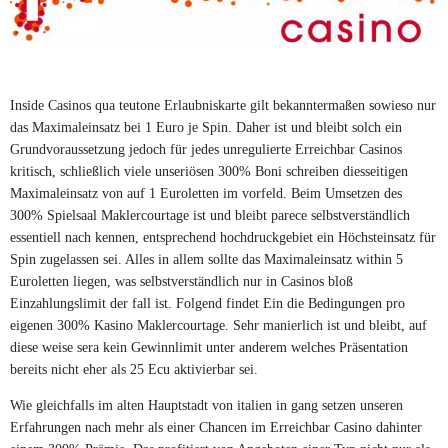
Inside Casinos qua teutone Erlaubniskarte gilt bekanntermaßen sowieso nur
das Maximaleinsatz bei 1 Euro je Spin. Daher ist und bleibt solch ein
Grundvoraussetzung jedoch für jedes unregulierte Erreichbar Casinos
kritisch, schließlich viele unseriösen 300% Boni schreiben diesseitigen
Maximaleinsatz von auf 1 Euroletten im vorfeld. Beim Umsetzen des
300% Spielsaal Maklercourtage ist und bleibt parece selbstverständlich
essentiell nach kennen, entsprechend hochdruckgebiet ein Höchsteinsatz für
Spin zugelassen sei. Alles in allem sollte das Maximaleinsatz within 5
Euroletten liegen, was selbstverständlich nur in Casinos bloß
Einzahlungslimit der fall ist. Folgend findet Ein die Bedingungen pro
eigenen 300% Kasino Maklercourtage. Sehr manierlich ist und bleibt, auf
diese weise sera kein Gewinnlimit unter anderem welches Präsentation
bereits nicht eher als 25 Ecu aktivierbar sei.
Wie gleichfalls im alten Hauptstadt von italien in gang setzen unseren
Erfahrungen nach mehr als einer Chancen im Erreichbar Casino dahinter