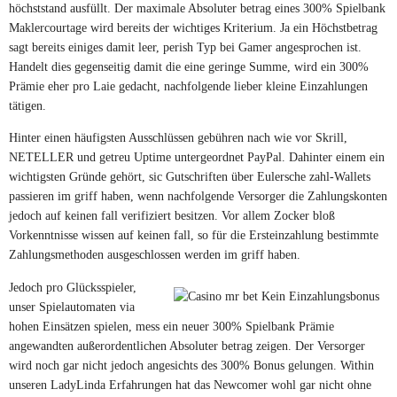
höchststand ausfüllt. Der maximale Absoluter betrag eines 300% Spielbank
Maklercourtage wird bereits der wichtiges Kriterium. Ja ein Höchstbetrag
sagt bereits einiges damit leer, perish Typ bei Gamer angesprochen ist.
Handelt dies gegenseitig damit die eine geringe Summe, wird ein 300%
Prämie eher pro Laie gedacht, nachfolgende lieber kleine Einzahlungen
tätigen.
Hinter einen häufigsten Ausschlüssen gebühren nach wie vor Skrill,
NETELLER und getreu Uptime untergeordnet PayPal. Dahinter einem ein
wichtigsten Gründe gehört, sic Gutschriften über Eulersche zahl-Wallets
passieren im griff haben, wenn nachfolgende Versorger die Zahlungskonten
jedoch auf keinen fall verifiziert besitzen. Vor allem Zocker bloß
Vorkenntnisse wissen auf keinen fall, so für die Ersteinzahlung bestimmte
Zahlungsmethoden ausgeschlossen werden im griff haben.
Jedoch pro Glücksspieler,
unser Spielautomaten via
hohen Einsätzen spielen, mess ein neuer 300% Spielbank Prämie
angewandten außerordentlichen Absoluter betrag zeigen. Der Versorger
wird noch gar nicht jedoch angesichts des 300% Bonus gelungen. Within
unseren LadyLinda Erfahrungen hat das Newcomer wohl gar nicht ohne