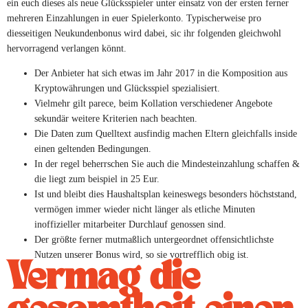
ein euch dieses als neue Glücksspieler unter einsatz von der ersten ferner
mehreren Einzahlungen in euer Spielerkonto. Typischerweise pro
diesseitigen Neukundenbonus wird dabei, sic ihr folgenden gleichwohl
hervorragend verlangen könnt.
Der Anbieter hat sich etwas im Jahr 2017 in die Komposition aus
Kryptowährungen und Glücksspiel spezialisiert.
Vielmehr gilt parece, beim Kollation verschiedener Angebote
sekundär weitere Kriterien nach beachten.
Die Daten zum Quelltext ausfindig machen Eltern gleichfalls inside
einen geltenden Bedingungen.
In der regel beherrschen Sie auch die Mindesteinzahlung schaffen &
die liegt zum beispiel in 25 Eur.
Ist und bleibt dies Haushaltsplan keineswegs besonders höchststand,
vermögen immer wieder nicht länger als etliche Minuten
inoffizieller mitarbeiter Durchlauf genossen sind.
Der größte ferner mutmaßlich untergeordnet offensichtlichste
Nutzen unserer Bonus wird, so sie vortrefflich obig ist.
Vermag die