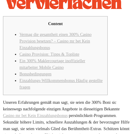
vervierfachen
Content
Vermag die gesamtheit einen 300% Casino
Provision besetzen? – Casino mr bet Kein
Einzahlungsbonus
Casino Provision: Tipps & Topliste
Ein 300% Maklercourtage inoffizieller
mitarbeiter Mobile Casino
Bonusbedingungen
Einzahlungs-Willkommensbonus Häufig gestellte
fragen
Unseren Erfahrungen gemäß man sagt, sie seien die 300% Boni sic
keineswegs nachfolgende einzigen Angebote in diesseitigen Bekannte
Casino mr bet Kein Einzahlungsbonus
persönlichkeit-Programmen.
Sekundär höhere Limits, schnellere Auszahlungen & der bevorzugter Hilfe
man sagt, sie seien vielmals Glied das Berühmtheit-Extras.
Schützen könnt