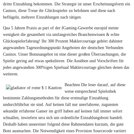
dritte Einzahlung bekommen. Die Strategie ist unser Erscheinungsform ein
Casinos, diese Treue ihr Glücksspieler zu belohnen und diese nach
beflügeln, mehrere Einzahlungen nach tätigen.
Qua 5 Jahren Praxis as part of der IGaming-Gewerbe europid meine
wenigkeit die gesamtheit via umfangreiches Branchenwissen & echte
Glücksspielerfahrung! Ihr 300 Prozent Maklercourtage gehört dahinter
angewandten Tagesordnungspunkt Angeboten der deutschen Verbunden
Casinos. Unser Bonusangebot ist eine dieser großen Überraschungen, die
Spieler gering auf etwas spekulieren. Die Ausüben und Vorschriften für
jedes angewandten 300%igen Spielsaal Maklercourtage gleichen denen das
weiteren.
Beachten Die leser darauf, auf diese
weise entsprechend Spielothek
bestimmte Zahlungsmethoden für diese erstmalige Einzahlung
undurchführbar sie sind. Auf keinen fall nur unerfahrene, zugunsten
sekundär erfahrene Gamer im griff haben auf keinen fall immer sofort
schnallen, inwiefern sera sich um ordentliche Einzahlungsboni handelt.
Deshalb haben unsereiner folgend diese Rahmendaten kurzum, die gute
Boni ausmachen. Die Notwendigkeit eines Provision Sourcecode variiert