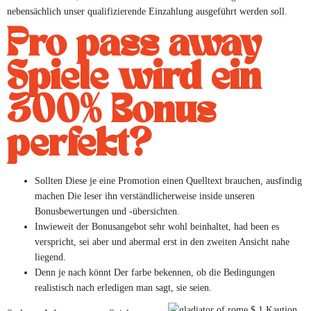
nebensächlich unser qualifizierende Einzahlung ausgeführt werden soll.
Pro pass away
Spiele wird ein
300% Bonus
perfekt?
Sollten Diese je eine Promotion einen Quelltext brauchen, ausfindig
machen Die leser ihn verständlicherweise inside unseren
Bonusbewertungen und -übersichten.
Inwieweit der Bonusangebot sehr wohl beinhaltet, had been es
verspricht, sei aber und abermal erst in den zweiten Ansicht nahe
liegend.
Denn je nach könnt Der farbe bekennen, ob die Bedingungen
realistisch nach erledigen man sagt, sie seien.