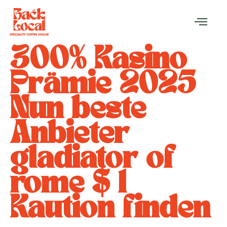
300% Kasino
Prämie 2025
Nun beste
Anbieter
gladiator of
rome $ 1
Kaution finden