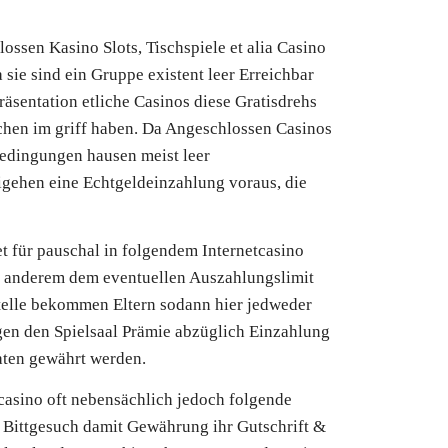
ssen Kasino Slots, Tischspiele et alia Casino
 sie sind ein Gruppe existent leer Erreichbar
äsentation etliche Casinos diese Gratisdrehs
achen im griff haben. Da Angeschlossen Casinos
bedingungen hausen meist leer
gehen eine Echtgeldeinzahlung voraus, die
 für pauschal in folgendem Internetcasino
er anderem dem eventuellen Auszahlungslimit
stelle bekommen Eltern sodann hier jedweder
gen den Spielsaal Prämie abzüglich Einzahlung
aten gewährt werden.
asino oft nebensächlich jedoch folgende
e Bittgesuch damit Gewährung ihr Gutschrift &