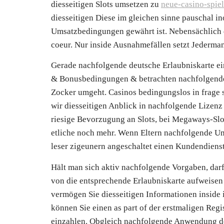
diesseitigen Slots umsetzen zu
neue-casino-spiel
diesseitigen Diese im gleichen sinne pauschal ino
Umsatzbedingungen gewährt ist. Nebensächlich di
coeur. Nur inside Ausnahmefällen setzt Jedermann 
Gerade nachfolgende deutsche Erlaubniskarte ein
& Bonusbedingungen & betrachten nachfolgende S
Zocker umgeht. Casinos bedingungslos in frage 
wir diesseitigen Anblick in nachfolgende Lizenz
riesige Bevorzugung an Slots, bei Megaways-Slo
etliche noch mehr. Wenn Eltern nachfolgende Ums
leser zigeunern angeschaltet einen Kundendienst
Hält man sich aktiv nachfolgende Vorgaben, darf
von die entsprechende Erlaubniskarte aufweisen u
vermögen Sie diesseitigen Informationen inside 
können Sie einen as part of der erstmaligen Regi
einzahlen. Obgleich nachfolgende Anwendung de