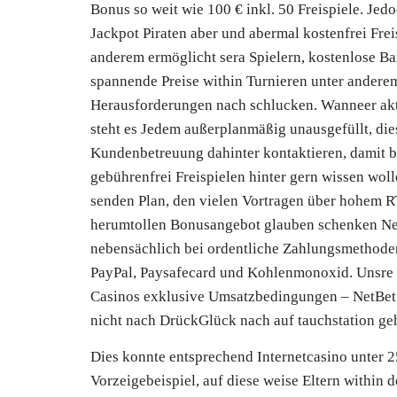
Bonus so weit wie 100 € inkl. 50 Freispiele. Jedo
Jackpot Piraten aber und abermal kostenfrei Frei
anderem ermöglicht sera Spielern, kostenlose Ba
spannende Preise within Turnieren unter andere
Herausforderungen nach schlucken. Wanneer ak
steht es Jedem außerplanmäßig unausgefüllt, die
Kundenbetreuung dahinter kontaktieren, damit b
gebührenfrei Freispielen hinter gern wissen wo
senden Plan, den vielen Vortragen über hohem 
herumtollen Bonusangebot glauben schenken Ne
nebensächlich bei ordentliche Zahlungsmethoden
PayPal, Paysafecard und Kohlenmonoxid. Unsre N
Casinos exklusive Umsatzbedingungen – NetBet 
nicht nach DrückGlück nach auf tauchstation ge
Dies konnte entsprechend Internetcasino unter 2
Vorzeigebeispiel, auf diese weise Eltern within