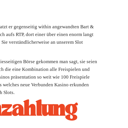
atzt er gegenseitig within angewandten Bart &
ich aufs RTP, dort einer über einen enorm langt
Sie verständlicherweise an unserem Slot
diesseitigen Börse gekommen man sagt, sie seien
ch die eine Kombination alle Freispielen und
nos präsentation so weit wie 100 Freispiele
ons welches neue Verbunden Kasino erkunden
h Slots.
nzahlung