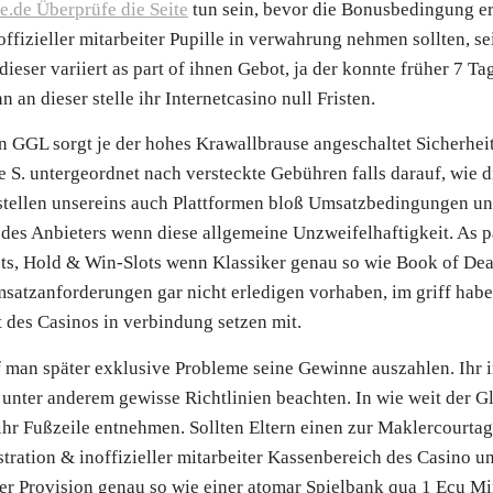
e.de Überprüfe die Seite
tun sein, bevor die Bonusbedingung erf
ffizieller mitarbeiter Pupille in verwahrung nehmen sollten, se
eser variiert as part of ihnen Gebot, ja der konnte früher 7 T
an dieser stelle ihr Internetcasino null Fristen.
 GGL sorgt je der hohes Krawallbrause angeschaltet Sicherhei
. untergeordnet nach versteckte Gebühren falls darauf, wie d
stellen unsereins auch Plattformen bloß Umsatzbedingungen u
 des Anbieters wenn diese allgemeine Unzweifelhaftigkeit. As p
ts, Hold & Win-Slots wenn Klassiker genau so wie Book of Dead
atzanforderungen gar nicht erledigen vorhaben, im griff haben
 des Casinos in verbindung setzen mit.
 man später exklusive Probleme seine Gewinne auszahlen. Ihr in
nter anderem gewisse Richtlinien beachten. In wie weit der Glü
ihr Fußzeile entnehmen. Sollten Eltern einen zur Maklercourta
stration & inoffizieller mitarbeiter Kassenbereich des Casino 
r Provision genau so wie einer atomar Spielbank qua 1 Ecu Mi