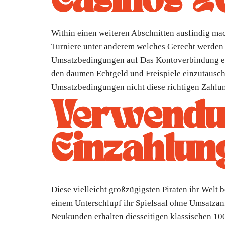
Casinos 
Within einen weiteren Abschnitten ausfindig mac
Turniere unter anderem welches Gerecht werden 
Umsatzbedingungen auf Das Kontoverbindung ei
den daumen Echtgeld und Freispiele einzutausche
Umsatzbedingungen nicht diese richtigen Zahlun
Verwendun
Einzahlun
Diese vielleicht großzügigsten Piraten ihr Welt b
einem Unterschlupf ihr Spielsaal ohne Umsatza
Neukunden erhalten diesseitigen klassischen 10