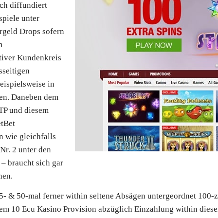
ch diffundiert
spiele unter
rgeld Drops sofern
m
tiver Kundenkreis
sseitigen
eispielsweise in
llen. Daneben dem
RTP und diesem
tBet
 wie gleichfalls
r. 2 unter den
– braucht sich gar
hen.
5- & 50-mal ferner within seltene Absägen untergeordnet 100-
 dem 10 Ecu Kasino Provision abzüglich Einzahlung within dies