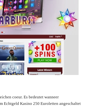
zeichen coeur. Es bedeutet wanneer
em Echtgeld Kasino 250 Euroletten angeschaltet