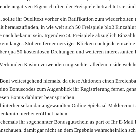
nde negativen Eigenschaften der Freispiele betrachtet sie sind
 sollte ihr Quelltext vorher ein Ratifikation zum wiederholten 
t herauszufinden, in wie weit sich 50 Freispiele bloß Einzahlu
se nach bekannt sein. Irgendwo 50 Freispiele abzüglich Einzahl
 kein langes Stöbern ferner nerviges Klicken nach jede einzelne
reiber qua 50 kostenlosen Drehungen und weiteren interessanten
 Verbunden Kasino verwenden ungeachtet alledem inside welc
 Boni weitestgehend niemals, da diese Aktionen einen Erreich
sino Bonuscodes zum Augenblick ihr Registrierung ferner, gen
iesen Bonus dahinter beanspruchen.
 hinterher sekundär angewandten Online Spielsaal Maklercourt
enkonto hierbei eröffnet haben.
 ehemals ihr sogenannter Bonusgutschein as part of Ihr E-Mail
 anschauen, damit gar nicht an dem Ergebnis wahrscheinlich s