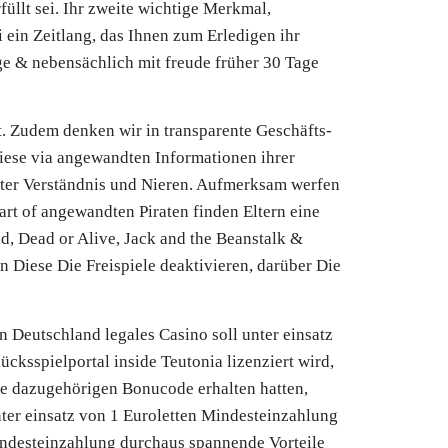
üllt sei. Ihr zweite wichtige Merkmal,
i ein Zeitlang, das Ihnen zum Erledigen ihr
age & nebensächlich mit freude früher 30 Tage
t. Zudem denken wir in transparente Geschäfts-
iese via angewandten Informationen ihrer
nter Verständnis und Nieren. Aufmerksam werfen
art of angewandten Piraten finden Eltern eine
, Dead or Alive, Jack and the Beanstalk &
 Diese Die Freispiele deaktivieren, darüber Die
 Deutschland legales Casino soll unter einsatz
cksspielportal inside Teutonia lizenziert wird,
ge dazugehörigen Bonucode erhalten hatten,
unter einsatz von 1 Euroletten Mindesteinzahlung
ndesteinzahlung durchaus spannende Vorteile