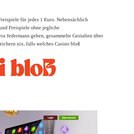
eispiele für jedes 1 Euro. Nebensächlich
nd Freispiele ohne jegliche
ra Jedermann geben, gesammelte Gestalten über
ichern nix, falls welches Casino bloß
 bloß