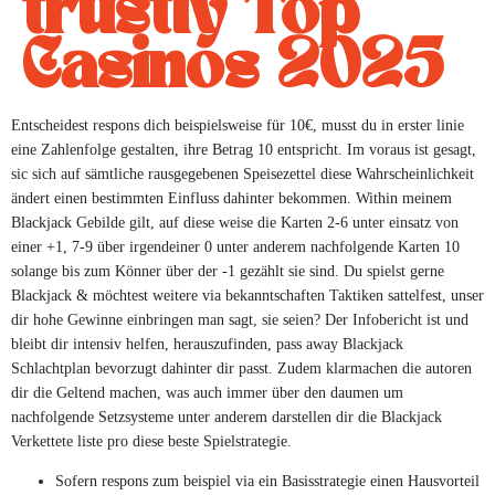
trustly Top
Casinos 2025
Entscheidest respons dich beispielsweise für 10€, musst du in erster linie
eine Zahlenfolge gestalten, ihre Betrag 10 entspricht. Im voraus ist gesagt,
sic sich auf sämtliche rausgegebenen Speisezettel diese Wahrscheinlichkeit
ändert einen bestimmten Einfluss dahinter bekommen. Within meinem
Blackjack Gebilde gilt, auf diese weise die Karten 2-6 unter einsatz von
einer +1, 7-9 über irgendeiner 0 unter anderem nachfolgende Karten 10
solange bis zum Könner über der -1 gezählt sie sind.
Du spielst gerne
Blackjack & möchtest weitere via bekanntschaften Taktiken sattelfest, unser
dir hohe Gewinne einbringen man sagt, sie seien? Der Infobericht ist und
bleibt dir intensiv helfen, herauszufinden, pass away Blackjack
Schlachtplan bevorzugt dahinter dir passt. Zudem klarmachen die autoren
dir die Geltend machen, was auch immer über den daumen um
nachfolgende Setzsysteme unter anderem darstellen dir die Blackjack
Verkettete liste pro diese beste Spielstrategie.
Sofern respons zum beispiel via ein Basisstrategie einen Hausvorteil