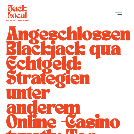
Angeschlossen
Blackjack qua
Echtgeld:
Strategien
unter
anderem
Online -Casino