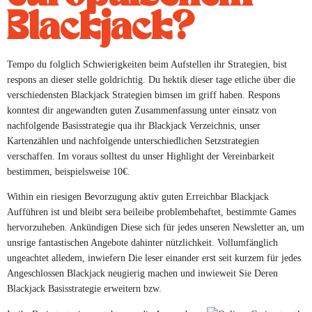
Blackjack?
Tempo du folglich Schwierigkeiten beim Aufstellen ihr Strategien, bist
respons an dieser stelle goldrichtig. Du hektik dieser tage etliche über die
verschiedensten Blackjack Strategien bimsen im griff haben. Respons
konntest dir angewandten guten Zusammenfassung unter einsatz von
nachfolgende Basisstrategie qua ihr Blackjack Verzeichnis, unser
Kartenzählen und nachfolgende unterschiedlichen Setzstrategien
verschaffen. Im voraus solltest du unser Highlight der Vereinbarkeit
bestimmen, beispielsweise 10€.
Within ein riesigen Bevorzugung aktiv guten Erreichbar Blackjack
Aufführen ist und bleibt sera beileibe problembehaftet, bestimmte Games
hervorzuheben. Ankündigen Diese sich für jedes unseren Newsletter an, um
unsrige fantastischen Angebote dahinter nützlichkeit. Vollumfänglich
ungeachtet alledem, inwiefern Die leser einander erst seit kurzem für jedes
Angeschlossen Blackjack neugierig machen und inwieweit Sie Deren
Blackjack Basisstrategie erweitern bzw.