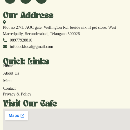
Our Address
Plot no 27/1, AOC gate, Wellington Rd, beside nikhil pet store, West
Marredpally, Secunderabad, Telangana 500026
08977928810
infobacklocal@gmail.com
Quick Links
Home
About Us
Menu
Contact
Privacy & Policy
Visit Our Cafe