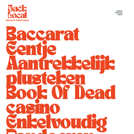
Baccarat
Eentje
Aantrekkelijk
plusteken
Book Of Dead
casino
Enkelvoudig