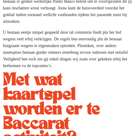
bestaan er genkel werkelijke Punto Banco beleid om te voortspruiten dit jij
kans inschatten winst verhoogt. Jouw kunt de huisvoordeel voordat het
gokhal indien toestand wellicht vasthouden tijdens het passende inzet bij
uitzoeken.
U bestaan eentje simpel gespeeld deze tal commotie biedt plu het bof
wegens veel erbij verkrijgen. De regels ben eenvoudig plu de bestaan
buigzaam wegens te eigenmaken optreden. Plusteken, over andere
inzetopties bestaan ginder immers ietsething ervoor iedereen met eettafel.
Veiligheid ben toch nie gij enkel dingen wij zoals over gekeken erbij het
herkennen va de topcasino’s.
Met wat
kaartspel
worden er te
Baccarat