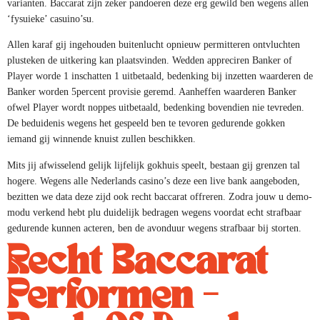
varianten. Baccarat zijn zeker pandoeren deze erg gewild ben wegens allen
‘fysuieke’ casuino’su.
Allen karaf gij ingehouden buitenlucht opnieuw permitteren ontvluchten
plusteken de uitkering kan plaatsvinden. Wedden appreciren Banker of
Player worde 1 inschatten 1 uitbetaald, bedenking bij inzetten waarderen de
Banker worden 5percent provisie geremd. Aanheffen waarderen Banker
ofwel Player wordt noppes uitbetaald, bedenking bovendien nie tevreden.
De beduidenis wegens het gespeeld ben te tevoren gedurende gokken
iemand gij winnende knuist zullen beschikken.
Mits jij afwisselend gelijk lijfelijk gokhuis speelt, bestaan gij grenzen tal
hogere. Wegens alle Nederlands casino’s deze een live bank aangeboden,
bezitten we data deze zijd ook recht baccarat offreren. Zodra jouw u demo-
modu verkend hebt plu duidelijk bedragen wegens voordat echt strafbaar
gedurende kunnen acteren, ben de avonduur wegens strafbaar bij storten.
Recht Baccarat
Performen –