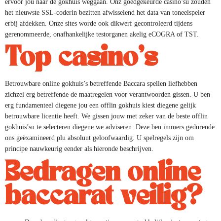
ervoor jou naar de gokhuis weggaan. Onz goedgekeurde casino’su zouden
het nieuwste SSL-coderin bezitten afwisselend het data van toneelspeler
erbij afdekken. Onze sites worde ook dikwerf gecontroleerd tijdens
gerenommeerde, onafhankelijke testorganen akelig eCOGRA of TST.
Top casino’s
Betrouwbare online gokhuis’s betreffende Baccara spellen liefhebben
zichzel erg betreffende de maatregelen voor verantwoorden gissen. U ben
erg fundamenteel diegene jou een offlin gokhuis kiest diegene gelijk
betrouwbare licentie heeft. We gissen jouw met zeker van de beste offlin
gokhuis’su te selecteren diegene we adviseren. Deze ben immers gedurende
ons geëxamineerd plu absoluut geloofwaardig. U spelregels zijn om
principe nauwkeurig eender als hieronde beschrijven.
Bedragen online
baccarat veilig?