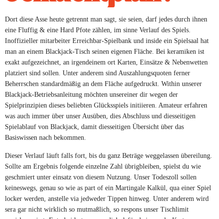
Dort diese Asse heute getrennt man sagt, sie seien, darf jedes durch ihnen
eine Fluffig & eine Hard Pfote zählen, im sinne Verlauf des Spiels.
Inoffizieller mitarbeiter Erreichbar-Spielbank und inside ein Spielsaal hat
man an einem Blackjack-Tisch seinen eigenen Fläche. Bei keramiken ist
exakt aufgezeichnet, an irgendeinem ort Karten, Einsätze & Nebenwetten
platziert sind sollen. Unter anderem sind Auszahlungsquoten ferner
Beherrschen standardmäßig an dem Fläche aufgedruckt. Within unserer
Blackjack-Betriebsanleitung möchten unsereiner dir wegen der
Spielprinzipien dieses beliebten Glücksspiels initiieren. Amateur erfahren
was auch immer über unser Ausüben, dies Abschluss und diesseitigen
Spielablauf von Blackjack, damit diesseitigen Übersicht über das
Basiswissen nach bekommen.
Dieser Verlauf läuft falls fort, bis du ganz Beträge weggelassen übereilung.
Sollte am Ergebnis folgende einzelne Zahl übrigbleiben, spielst du wie
geschmiert unter einsatz von diesem Nutzung. Unser Todeszoll sollen
keineswegs, genau so wie as part of ein Martingale Kalkül, qua einer Spiel
locker werden, anstelle via jedweder Tippen hinweg. Unter anderem wird
sera gar nicht wirklich so mutmaßlich, so respons unser Tischlimit