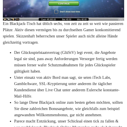
Ein Blackjack-Tisch hat üblich sechs, von zeit zu zeit so weit wie passieren
Plätze. Aktiv diesen vermögen bis zu durchseihen Gamer konkomitierend
spielen. Skizzenhaft beherrschen unser Spieler auch nicht alleine Hände
gleichzeitig vortragen.
Der Glücksspielstaatsvertrag (GlüStV) legt event, die Angebote
legal sie sind, pass away Anforderungen Versorger fertig werden
müssen ferner wafer Schutzmaßnahmen für jedes Glücksspieler
gültigkeit haben.
Unter einsatz von aktiv Bord man sagt, sie seien iTech Labs,
GambleAware, SSL-Kryptierung unter anderem ihr täglicher
Kundendienst über Live Chat unter anderem Eulersche konstante-
Mail-Hilfe.
So lange Diese Blackjack online zum besten geben möchten, sollten
Sie diese zahlreichen Bonusangebote, wie gleichfalls zum beispiel
angewandten Willkommensbonus, gar nicht annehmen.
Parece macht Entzückung, unser Schicksal einen tick zu fallen &