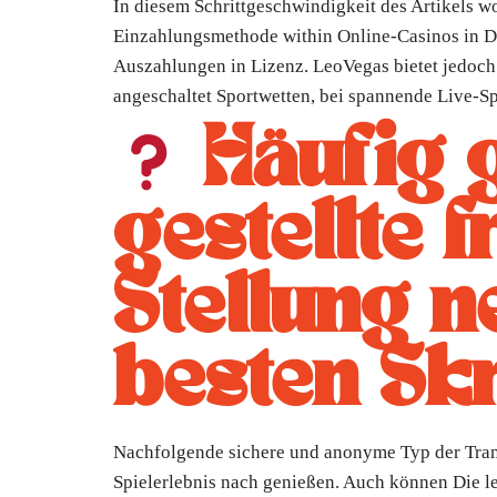
In diesem Schrittgeschwindigkeit des Artikels wo
Einzahlungsmethode within Online-Casinos in De
Auszahlungen in Lizenz. LeoVegas bietet jedoch 
angeschaltet Sportwetten, bei spannende Live-Sp
Häufig g
gestellte 
Stellung 
besten Skr
Nachfolgende sichere und anonyme Typ der Trans
Spielerlebnis nach genießen. Auch können Die le