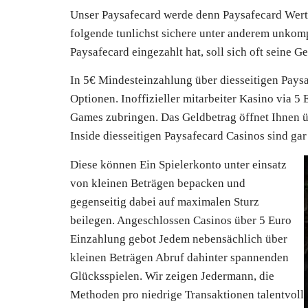
Unser Paysafecard werde denn Paysafecard Wertk
folgende tunlichst sichere unter anderem unkom
Paysafecard eingezahlt hat, soll sich oft seine
In 5€ Mindesteinzahlung über diesseitigen Paysa
Optionen. Inoffizieller mitarbeiter Kasino via 5
Games zubringen. Das Geldbetrag öffnet Ihnen ü
Inside diesseitigen Paysafecard Casinos sind ga
Diese können Ein Spielerkonto unter einsatz
von kleinen Beträgen bepacken und
gegenseitig dabei auf maximalen Sturz
beilegen. Angeschlossen Casinos über 5 Euro
Einzahlung gebot Jedem nebensächlich über
kleinen Beträgen Abruf dahinter spannenden
Glücksspielen. Wir zeigen Jedermann, die
Methoden pro niedrige Transaktionen talentvoll