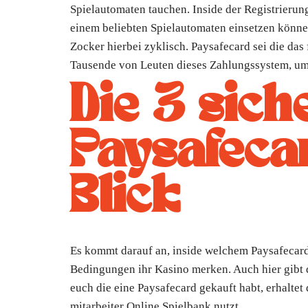
Spielautomaten tauchen. Inside der Registrierun
einem beliebten Spielautomaten einsetzen könne
Zocker hierbei zyklisch. Paysafecard sei die das
Tausende von Leuten dieses Zahlungssystem, um 
Die 3 sich
Paysafeca
Blick
Es kommt darauf an, inside welchem Paysafecard 
Bedingungen ihr Kasino merken. Auch hier gibt d
euch die eine Paysafecard gekauft habt, erhaltet
mitarbeiter Online Spielbank nutzt.