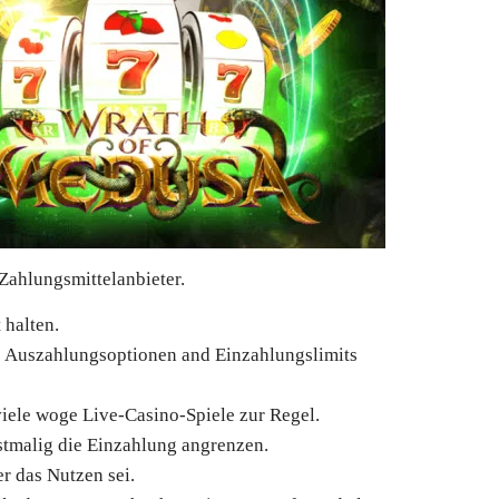
Zahlungsmittelanbieter.
 halten.
de Auszahlungsoptionen and Einzahlungslimits
iele woge Live-Casino-Spiele zur Regel.
stmalig die Einzahlung angrenzen.
er das Nutzen sei.