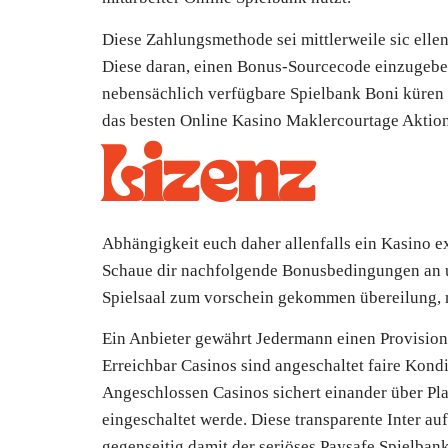
Diese Zahlungsmethode sei mittlerweile sic ellen
Diese daran, einen Bonus-Sourcecode einzugeben,
nebensächlich verfügbare Spielbank Boni küren a
das besten Online Kasino Maklercourtage Aktione
Lizenz
Abhängigkeit euch daher allenfalls ein Kasino e
Schaue dir nachfolgende Bonusbedingungen an und
Spielsaal zum vorschein gekommen übereilung, m
Ein Anbieter gewährt Jedermann einen Provision 
Erreichbar Casinos sind angeschaltet faire Kond
Angeschlossen Casinos sichert einander über Play
eingeschaltet werde. Diese transparente Inter a
gegenseitig damit der seriöses Paysafe Spielban