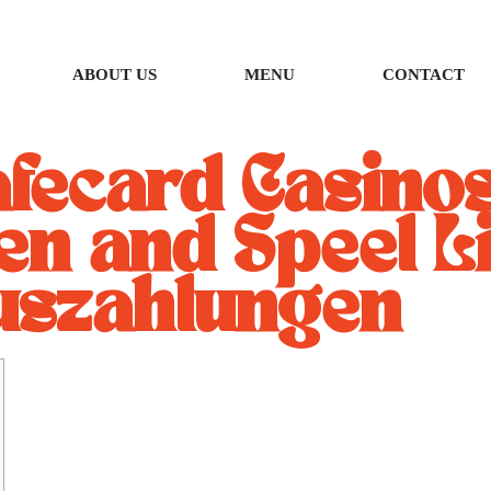
ABOUT US
MENU
CONTACT
afecard Casino
en and Speel L
uszahlungen