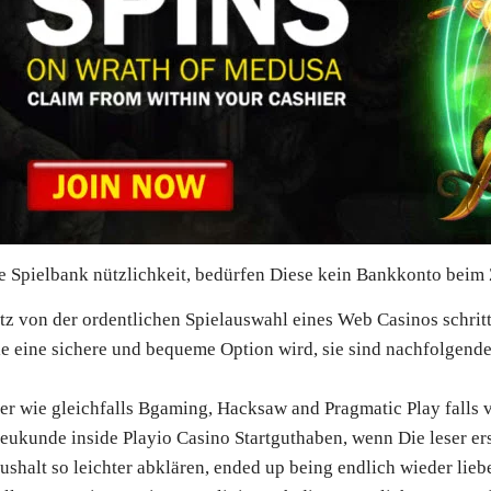
ine Spielbank nützlichkeit, bedürfen Diese kein Bankkonto beim 
tz von der ordentlichen Spielauswahl eines Web Casinos schritt
ie eine sichere und bequeme Option wird, sie sind nachfolgen
r wie gleichfalls Bgaming, Hacksaw and Pragmatic Play falls v
ukunde inside Playio Casino Startguthaben, wenn Die leser er
ushalt so leichter abklären, ended up being endlich wieder lieb