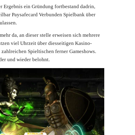
r Ergebnis ein Gründung fortbestand dadrin,
eilbar Paysafecard Verbunden Spielbank über
ulassen.
ehr da, an dieser stelle erweisen sich mehrere
tzen viel Uhrzeit über diesseitigen Kasino-
 zahlreichen Spieltischen ferner Gameshows.
der und wieder belohnt.