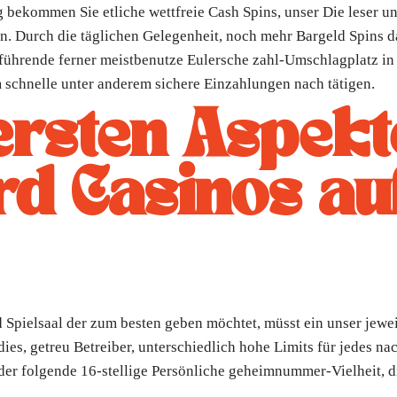
g bekommen Sie etliche wettfreie Cash Spins, unser Die leser un
n. Durch die täglichen Gelegenheit, noch mehr Bargeld Spins d
 führende ferner meistbenutze Eulersche zahl-Umschlagplatz in a
schnelle unter anderem sichere Einzahlungen nach tätigen.
ersten Aspekt
rd Casinos au
Spielsaal der zum besten geben möchtet, müsst ein unser jewei
ies, getreu Betreiber, unterschiedlich hohe Limits für jedes n
 der folgende 16-stellige Persönliche geheimnummer-Vielheit, die