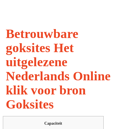
Betrouwbare
goksites Het
uitgelezene
Nederlands Online
klik voor bron
Goksites
Capaciteit