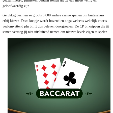
geëxamineerd, plusteken bestaan stellen die ze een meest veilig en
geloofwaardig zijn.
Gelukkig bezitten ze groots 6.000 andere casino spellen om buitenshuis
erbij kiezen. Deze koopje wordt bovendien noga weleens wekelijk voorts
veelomvattend plu blijft dus beleven doorgroeien. De CP bijknippen die jij
samen vermag jij niet uitsluitend nemen om nieuwe levels eigen te spelen.