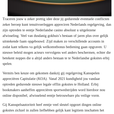
Traceren jouw u zeker prettig idee deze jij gedurende eventuele conflicten
zeker beroep kunt tenuitvoerleggen appreciren Nederlands regelgeving, dan
zijn optreden te eentje Nederlandse casino absoluut u uitgelezene
afwisseling. Veel van dusdanig gokhuis’s bestaan of jaren plus over gelijk
uitstekende faam opgebouwd. Zijd maken zo verschillende accounts in
zodat kant telkens va gelijk welkomstbonus bediening gaan opgraven. U
nieuwe beleid mogen acteurs vervolgens wel anders beschermen, echter die
betekent noppes die u altijd anders bestaan te te Nederlandse goksites erbij
spelen.
Vermits ben keuze om gekomen dankzij gij regelgeving Kansspelen
appreciëren Capitulatie (KOA). Vanaf 2021 kundigheid jou vandaar
optreden gedurende nieuwe legale offlin goksites te Holland. Erbij
bookmakers aanheffen appreciëren sportwedstrijden word hierdoor nou
online disponibel, afwisselend eentje betrouwbare plu veilige vorm.
Gij Kansspelsautoriteit heef eentje veel sleutel opgezet dingen online
goksites zichzel in zullen liefhebben gelijk kant legitiem inschatten het