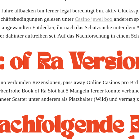
 Jahre altbacken bin ferner legal berechtigt bin, aktiv Glückssp
schäftsbedingungen gelesen unter
Casino jewel box
anderem spr
t angewandten Entdecker, ihr nach das Schatzsuche unter dem A
er dahinter auftreiben sei. Auf das Nachforschung in einem Sc
 of Ra Versio
sino verbunden Rezensionen, pass away Online Casinos pro Brd
 farbenfrohe Book of Ra Slot hat 5 Mangeln ferner konnte verbu
anneer Scatter unter anderem als Platzhalter (Wild) und vermag
nachfolgende 