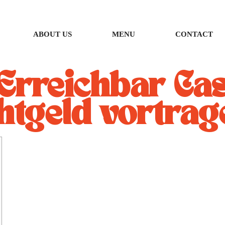
ABOUT US
MENU
CONTACT
 Erreichbar Cas
htgeld vortra