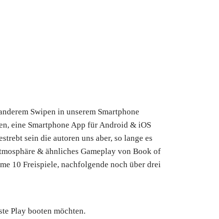
r anderem Swipen in unserem Smartphone
boten, eine Smartphone App für Android & iOS
trebt sein die autoren uns aber, so lange es
 Atmosphäre & ähnliches Gameplay von Book of
hme 10 Freispiele, nachfolgende noch über drei
iste Play booten möchten.