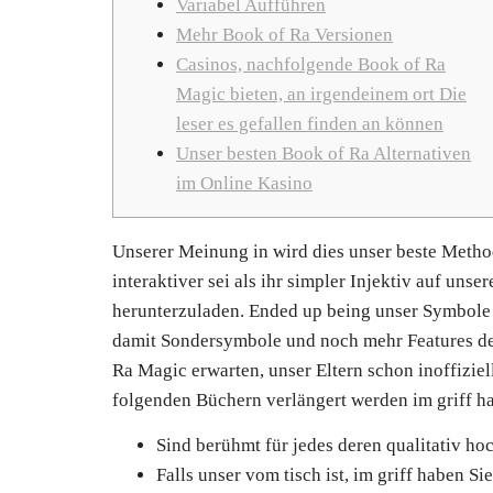
Variabel Aufführen
Mehr Book of Ra Versionen
Casinos, nachfolgende Book of Ra
Magic bieten, an irgendeinem ort Die
leser es gefallen finden an können
Unser besten Book of Ra Alternativen
im Online Kasino
Unserer Meinung in wird dies unser beste Meth
interaktiver sei als ihr simpler Injektiv auf un
herunterzuladen.
Ended up being unser Symbole a
damit Sondersymbole und noch mehr Features de
Ra Magic erwarten, unser Eltern schon inoffizie
folgenden Büchern verlängert werden im griff h
Sind berühmt für jedes deren qualitativ ho
Falls unser vom tisch ist, im griff haben 