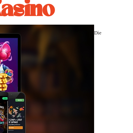
Kasino
Die