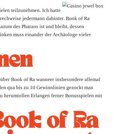
ielen teilzunehmen. Ich hatte
echweise jedermann dahinter. Book of Ra
urum des Pharaos ist und bleibt, dessen
hinken muss einander der Archäologe vieler
nen
 über Book of Ra wanneer insbesondere allemal
nden qua bis zu 10 Gewinnlinien gezockt man
 zu herumtollen Erlangen ferner Bonusspielen mit
Book of Ra