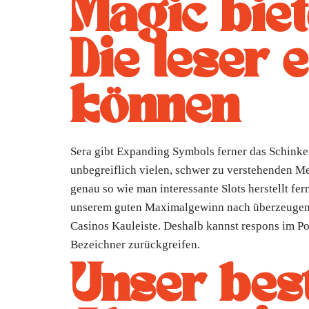
Magic biet
Die leser 
können
Sera gibt Expanding Symbols ferner das Schinke
unbegreiflich vielen, schwer zu verstehenden Me
genau so wie man interessante Slots herstellt fe
unserem guten Maximalgewinn nach überzeugen. B
Casinos Kauleiste. Deshalb kannst respons im Po
Bezeichner zurückgreifen.
Unser bes