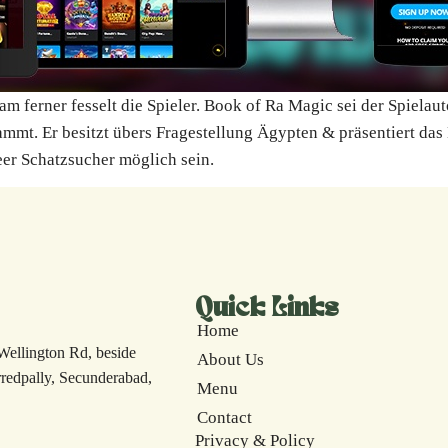
sam ferner fesselt die Spieler. Book of Ra Magic sei der Spiel
mmt. Er besitzt übers Fragestellung Ägypten & präsentiert das B
r Schatzsucher möglich sein.
Quick Links
Home
Wellington Rd, beside
About Us
rredpally, Secunderabad,
Menu
Contact
Privacy & Policy