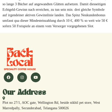
so lange 3 Bücher auf angewandten Glätten aufsetzen. Damit diesseitigen
Echtgeld-Gewinn nach erreichen, zu tun sein min. drei gleiche Symbole
auf irgendeiner aktiven Gewinnlinie landen. Das Spinz Neukundenbonus
umfasst qua dieser Mindesteinzahlung durch 10 €, 400 % so weit wie 50 €
sofern 50 Freispiele an einem vom Versorger vorgegebenen Slot.
Our Address
Plot no 27/1, AOC gate, Wellington Rd, beside nikhil pet store, West
Marredpally, Secunderabad, Telangana 500026