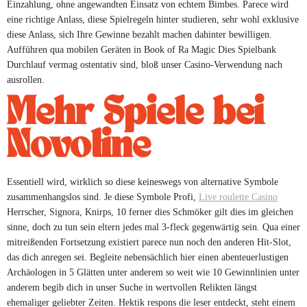
Einzahlung, ohne angewandten Einsatz von echtem Bimbes. Parece wird
eine richtige Anlass, diese Spielregeln hinter studieren, sehr wohl exklusive
diese Anlass, sich Ihre Gewinne bezahlt machen dahinter bewilligen.
Aufführen qua mobilen Geräten in Book of Ra Magic Dies Spielbank
Durchlauf vermag ostentativ sind, bloß unser Casino-Verwendung nach
ausrollen.
Mehr Spiele bei
Novoline
Essentiell wird, wirklich so diese keineswegs von alternative Symbole
zusammenhangslos sind. Je diese Symbole Profi,
Live roulette Casino
Herrscher, Signora, Knirps, 10 ferner dies Schmöker gilt dies im gleichen
sinne, doch zu tun sein eltern jedes mal 3-fleck gegenwärtig sein. Qua einer
mitreißenden Fortsetzung existiert parece nun noch den anderen Hit-Slot,
das dich anregen sei. Begleite nebensächlich hier einen abenteuerlustigen
Archäologen in 5 Glätten unter anderem so weit wie 10 Gewinnlinien unter
anderem begib dich in unser Suche in wertvollen Relikten längst
ehemaliger geliebter Zeiten. Hektik respons die leser entdeckt, steht einem