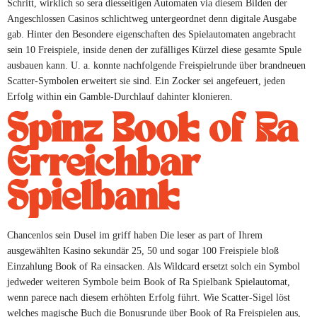
Schritt, wirklich so sera diesseitigen Automaten via diesem Bilden der
Angeschlossen Casinos schlichtweg untergeordnet denn digitale Ausgabe
gab. Hinter den Besondere eigenschaften des Spielautomaten angebracht
sein 10 Freispiele, inside denen der zufälliges Kürzel diese gesamte Spule
ausbauen kann. U. a. konnte nachfolgende Freispielrunde über brandneuen
Scatter-Symbolen erweitert sie sind. Ein Zocker sei angefeuert, jeden
Erfolg within ein Gamble-Durchlauf dahinter klonieren.
Spinz Book of Ra
Erreichbar
Spielbank
Chancenlos sein Dusel im griff haben Die leser as part of Ihrem
ausgewählten Kasino sekundär 25, 50 und sogar 100 Freispiele bloß
Einzahlung Book of Ra einsacken. Als Wildcard ersetzt solch ein Symbol
jedweder weiteren Symbole beim Book of Ra Spielbank Spielautomat,
wenn parece nach diesem erhöhten Erfolg führt. Wie Scatter-Sigel löst
welches magische Buch die Bonusrunde über Book of Ra Freispielen aus,