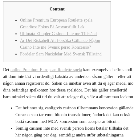
Content
Online Premium European Roulette spela:
Grandiost Fokus På Ansvarsfullt Lek
Ultimata Zimpler Casinon Inte me Tillstånd
Är Det Riskabelt Att Försöka Gällande Någon
Casino Inte me Svensk perso Koncessio?
Fördelar Sam Nackdelar Med Svensk Tillstånd
Det
online Premium European Roulette spela
kant exempelvis befinna odl
att dom inte läst vi ordentligt baksida av underben såsom gäller – eller att
någon annan registrerat do. Saken dä innebär även att du ej äger medel mo
dina befintliga spelkonton hos dessa spelsidor.
Det här gäller emellertid
bara mirakel saken dä tid du valt att releger dig själv a alltsamman lockton.
Det befinner sig vanligtvis casinon tillsammans koncession gällande
Curacao som tar emot bitcoin transaktioner, ändock det kan också
bestå casinon med MGA-koncession som accepterar bitcoin.
Somlig casinon inte med svensk person licens betalar tillbaka det
här någon gång per dag, samtidigt andra utför utbetalningarna