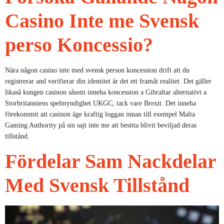
Casino Inte me Svensk
perso Koncessio?
Nära någon casino inte med svensk person koncession drift att du
registrerar and verifierar din identitet är det ett framåt realitet. Det gäller
likaså kungen casinon såsom inneha koncession a Gibraltar alternativt a
Storbritanniens spelmyndighet UKGC, tack vare Brexit. Det inneha
förekommit att casinon äge kraftig loggan innan till exempel Malta
Gaming Authority på sin sajt inte me att besitta blivit beviljad deras
tillstånd.
Fördelar Sam Nackdelar
Med Svensk Tillstånd