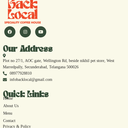
Our Address
Plot no 27/1, AOC gate, Wellington Rd, beside nikhil pet store, West
Marredpally, Secunderabad, Telangana 500026
08977928810
infobacklocal@gmail.com
Quick Links
Home
About Us
Menu
Contact
Privacy & Policy