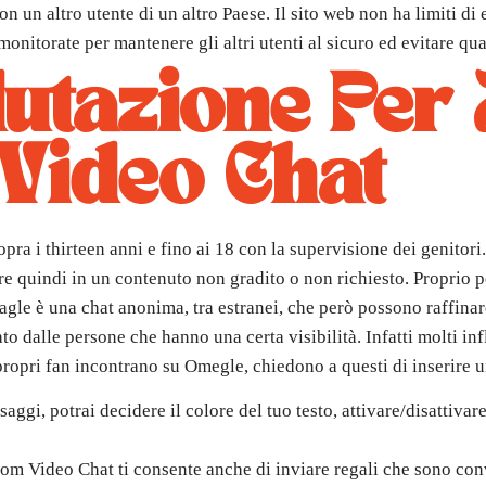
 un altro utente di un altro Paese. Il sito web non ha limiti di
monitorate per mantenere gli altri utenti al sicuro ed evitare qu
lutazione Per
Video Chat
a i thirteen anni e fino ai 18 con la supervisione dei genitori. 
re quindi in un contenuto non gradito o non richiesto. Proprio pe
eagle è una chat anonima, tra estranei, che però possono raffinar
o dalle persone che hanno una certa visibilità. Infatti molti in
propri fan incontrano su Omegle, chiedono a questi di inserire 
saggi, potrai decidere il colore del tuo testo, attivare/disattivar
om Video Chat ti consente anche di inviare regali che sono conv