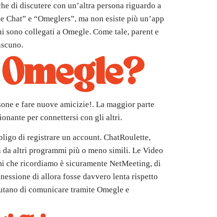
he di discutere con un’altra persona riguardo a
e Chat” e “Omeglers”, ma non esiste più un’app
uni sono collegati a Omegle. Come tale, parent e
ascuno.
o Omegle?
sone e fare nuove amicizie!. La maggior parte
ante per connettersi con gli altri.
bligo di registrare un account. ChatRoulette,
a da altri programmi più o meno simili. Le Video
mmi che ricordiamo è sicuramente NetMeeting, di
essione di allora fosse davvero lenta rispetto
fiutano di comunicare tramite Omegle e