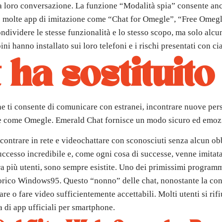
a loro conversazione. La funzione “Modalità spia” consente anc
 molte app di imitazione come “Chat for Omegle”, “Free Omegl
condividere le stesse funzionalità e lo stesso scopo, ma solo alc
i hanno installato sui loro telefoni e i rischi presentati con ci
 ha sostituit
e ti consente di comunicare con estranei, incontrare nuove per
te come Omegle. Emerald Chat fornisce un modo sicuro ed emozion
contrare in rete e videochattare con sconosciuti senza alcun ob
successo incredibile e, come ogni cosa di successe, venne imitat
ra più utenti, sono sempre esistite. Uno dei primissimi progra
storico Windows95. Questo “nonno” delle chat, nonostante la conn
re o fare video sufficientemente accettabili. Molti utenti si ri
 di app ufficiali per smartphone.