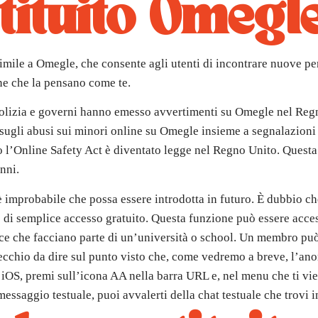
tituito Omegl
ile a Omegle, che consente agli utenti di incontrare nuove pers
one che la pensano come te.
olizia e governi hanno emesso avvertimenti su Omegle nel Regno 
sugli abusi sui minori online su Omegle insieme a segnalazioni d
 l’Online Safety Act è diventato legge nel Regno Unito. Questa 
anni.
improbabile che possa essere introdotta in futuro. È dubbio ch
o di semplice accesso gratuito. Questa funzione può essere acc
sce che facciano parte di un’università o school. Un membro può
recchio da dire sul punto visto che, come vedremo a breve, l’ano
u iOS, premi sull’icona AA nella barra URL e, nel menu che ti vi
messaggio testuale, puoi avvalerti della chat testuale che trovi i