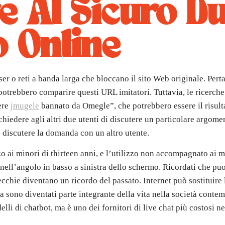
 Al Sicuro D
 Online
er o reti a banda larga che bloccano il sito Web originale. Per
o potrebbero comparire questi URL imitatori. Tuttavia, le ricerc
ere
jmugele
bannato da Omegle”, che potrebbero essere il risult
hiedere agli altri due utenti di discutere un particolare argomen
e discutere la domanda con un altro utente.
zo ai minori di thirteen anni, e l’utilizzo non accompagnato ai
 nell’angolo in basso a sinistra dello schermo. Ricordati che p
ie diventano un ricordo del passato. Internet può sostituire la
a sono diventati parte integrante della vita nella società cont
i di chatbot, ma è uno dei fornitori di live chat più costosi nel