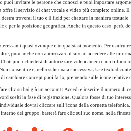
to puoi invitare le persone che conosci e puoi impostare argome
a offre il servizio di chat vocale e video più completo online. I
 destra troverai il tuo e il field per chattare in maniera testuale.
le e per la posizione geografica. Anche in questo caso, però, devo
nteressanti quasi ovunque e in qualsiasi momento. Per usufruire 
inoltre, puoi anche non autorizzare il sito ad accedere alle info
o, Chatspin ti chiederà di autorizzare videocamera e microfono i
n consentire e, nella schermata successiva, Use textual content
i cambiare concept puoi farlo, premendo sulle icone relative ch
are clic su hai già un account? Accedi e inserire il numero di ce
ord scelti in fase di registrazione. Qualora fosse di tuo interess
individuale dovrai cliccare sull’icona della cornetta telefonica, 
’interno del gruppo, basterà fare clic sul suo nome, nella finestra