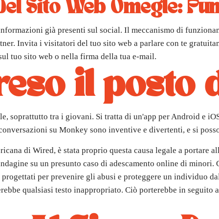
 Del Sito Web Omegle: Pun
informazioni già presenti sul social. Il meccanismo di funzionam
ner. Invita i visitatori del tuo sito web a parlare con te gratuit
ul tuo sito web o nella firma della tua e-mail.
eso il posto
 soprattutto tra i giovani. Si tratta di un'app per Android e iO
conversazioni su Monkey sono inventive e divertenti, e si possono
cana di Wired, è stata proprio questa causa legale a portare all
indagine su un presunto caso di adescamento online di minori. Ci
ogettati per prevenire gli abusi e proteggere un individuo dalla
erebbe qualsiasi testo inappropriato. Ciò porterebbe in seguito a