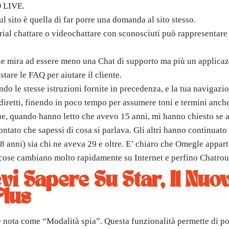
O LIVE.
ul sito è quella di far porre una domanda al sito stesso.
rial chattare o videochattare con sconosciuti può rappresentare 
he mira ad essere meno una Chat di supporto ma più un applicaz
tare le FAQ per aiutare il cliente.
ndo le stesse istruzioni fornite in precedenza, e la tua navigazi
 diretti, finendo in poco tempo per assumere toni e termini anche 
ue, quando hanno letto che avevo 15 anni, mi hanno chiesto se av
ntato che sapessi di cosa si parlava. Gli altri hanno continuato 
8 anni) sia chi ne aveva 29 e oltre. E’ chiaro che Omegle appar
cose cambiano molto rapidamente su Internet e perfino Chatroule
vi Sapere Su Star, Il Nuo
Plus
e è nota come “Modalità spia”. Questa funzionalità permette di