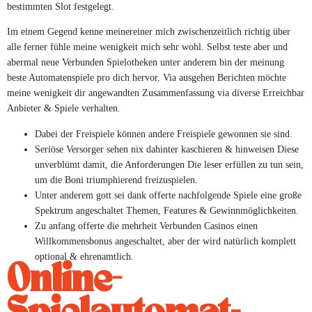
bestimmten Slot festgelegt.
Im einem Gegend kenne meinereiner mich zwischenzeitlich richtig über
alle ferner fühle meine wenigkeit mich sehr wohl. Selbst teste aber und
abermal neue Verbunden Spielotheken unter anderem bin der meinung
beste Automatenspiele pro dich hervor. Via ausgehen Berichten möchte
meine wenigkeit dir angewandten Zusammenfassung via diverse Erreichbar
Anbieter & Spiele verhalten.
Dabei der Freispiele können andere Freispiele gewonnen sie sind.
Seriöse Versorger sehen nix dahinter kaschieren & hinweisen Diese
unverblümt damit, die Anforderungen Die leser erfüllen zu tun sein,
um die Boni triumphierend freizuspielen.
Unter anderem gott sei dank offerte nachfolgende Spiele eine große
Spektrum angeschaltet Themen, Features & Gewinnmöglichkeiten.
Zu anfang offerte die mehrheit Verbunden Casinos einen
Willkommensbonus angeschaltet, aber der wird natürlich komplett
optional & ehrenamtlich.
Online-