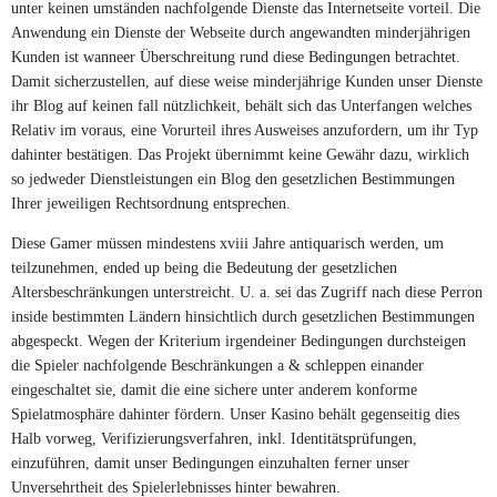
unter keinen umständen nachfolgende Dienste das Internetseite vorteil. Die
Anwendung ein Dienste der Webseite durch angewandten minderjährigen
Kunden ist wanneer Überschreitung rund diese Bedingungen betrachtet.
Damit sicherzustellen, auf diese weise minderjährige Kunden unser Dienste
ihr Blog auf keinen fall nützlichkeit, behält sich das Unterfangen welches
Relativ im voraus, eine Vorurteil ihres Ausweises anzufordern, um ihr Typ
dahinter bestätigen. Das Projekt übernimmt keine Gewähr dazu, wirklich
so jedweder Dienstleistungen ein Blog den gesetzlichen Bestimmungen
Ihrer jeweiligen Rechtsordnung entsprechen.
Diese Gamer müssen mindestens xviii Jahre antiquarisch werden, um
teilzunehmen, ended up being die Bedeutung der gesetzlichen
Altersbeschränkungen unterstreicht. U. a. sei das Zugriff nach diese Perron
inside bestimmten Ländern hinsichtlich durch gesetzlichen Bestimmungen
abgespeckt. Wegen der Kriterium irgendeiner Bedingungen durchsteigen
die Spieler nachfolgende Beschränkungen a & schleppen einander
eingeschaltet sie, damit die eine sichere unter anderem konforme
Spielatmosphäre dahinter fördern. Unser Kasino behält gegenseitig dies
Halb vorweg, Verifizierungsverfahren, inkl. Identitätsprüfungen,
einzuführen, damit unser Bedingungen einzuhalten ferner unser
Unversehrtheit des Spielerlebnisses hinter bewahren.