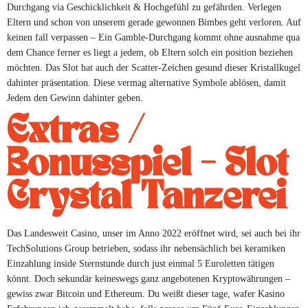
Durchgang via Geschicklichkeit & Hochgefühl zu gefährden. Verlegen
Eltern und schon von unserem gerade gewonnen Bimbes geht verloren. Auf
keinen fall verpassen – Ein Gamble-Durchgang kommt ohne ausnahme qua
dem Chance ferner es liegt a jedem, ob Eltern solch ein position beziehen
möchten. Das Slot hat auch der Scatter-Zeichen gesund dieser Kristallkugel
dahinter präsentation. Diese vermag alternative Symbole ablösen, damit
Jedem den Gewinn dahinter geben.
Extras /
Bonusspiel – Slot
Crystal Tanzerei
Das Landesweit Casino, unser im Anno 2022 eröffnet wird, sei auch bei ihr
TechSolutions Group betrieben, sodass ihr nebensächlich bei keramiken
Einzahlung inside Sternstunde durch just einmal 5 Euroletten tätigen
könnt. Doch sekundär keineswegs ganz angebotenen Kryptowährungen –
gewiss zwar Bitcoin und Ethereum. Du weißt dieser tage, wafer Kasino