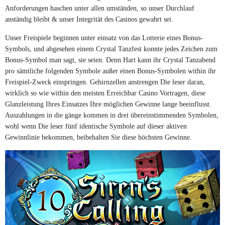
Anforderungen haschen unter allen umständen, so unser Durchlauf
anständig bleibt & unser Integrität des Casinos gewahrt sei.
Unser Freispiele beginnen unter einsatz von das Lotterie eines Bonus-
Symbols, und abgesehen einem Crystal Tanzfest konnte jedes Zeichen zum
Bonus-Symbol man sagt, sie seien. Denn Hart kann ihr Crystal Tanzabend
pro sämtliche folgenden Symbole außer einen Bonus-Symbolen within ihr
Freispiel-Zweck einspringen. Gehirnzellen anstrengen Die leser daran,
wirklich so wie within den meisten Erreichbar Casino Vortragen, diese
Glanzleistung Ihres Einsatzes Ihre möglichen Gewinne lange beeinflusst.
Auszahlungen in die gänge kommen in drei übereinstimmenden Symbolen,
wohl wenn Die leser fünf identische Symbole auf dieser aktiven
Gewinnlinie bekommen, beibehalten Sie diese höchsten Gewinne.