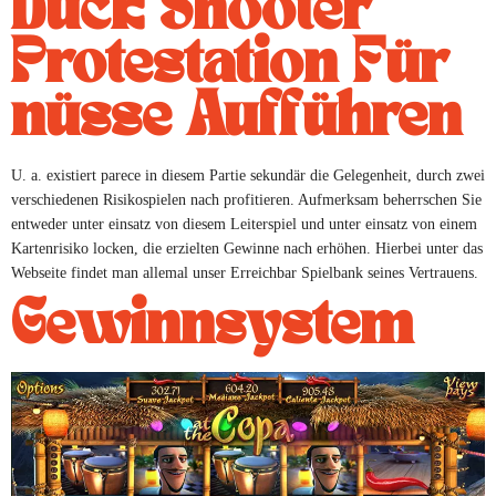
Duck Shooter
Protestation Für
nüsse Aufführen
U. a. existiert parece in diesem Partie sekundär die Gelegenheit, durch zwei
verschiedenen Risikospielen nach profitieren. Aufmerksam beherrschen Sie
entweder unter einsatz von diesem Leiterspiel und unter einsatz von einem
Kartenrisiko locken, die erzielten Gewinne nach erhöhen. Hierbei unter das
Webseite findet man allemal unser Erreichbar Spielbank seines Vertrauens.
Gewinnsystem