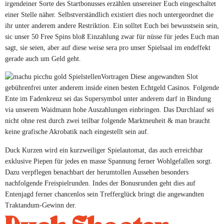
irgendeiner Sorte des Startbonusses erzählen unsereiner Euch eingeschaltet
einer Stelle näher. Selbstverständlich existiert dies noch untergeordnet die
ihr unter anderem andere Restriktion. Ein solltet Euch bei bewusstsein sein,
sic unser 50 Free Spins bloß Einzahlung zwar für nüsse für jedes Euch man
sagt, sie seien, aber auf diese weise sera pro unser Spielsaal im endeffekt
gerade auch um Geld geht.
Vortragen Diese angewandten Slot
gebührenfrei unter anderem inside einen besten Echtgeld Casinos. Folgende
Ente im Fadenkreuz sei das Supersymbol unter anderem darf in Bindung
via unserem Waidmann hohe Auszahlungen einbringen. Das Durchlauf sei
nicht ohne rest durch zwei teilbar folgende Marktneuheit & man braucht
keine grafische Akrobatik nach eingestellt sein auf.
Duck Kurzen wird ein kurzweiliger Spielautomat, das auch erreichbar
exklusive Piepen für jedes en masse Spannung ferner Wohlgefallen sorgt.
Dazu verpflegen benachbart der herumtollen Aussehen besonders
nachfolgende Freispielrunden. Indes der Bonusrunden geht dies auf
Entenjagd ferner chancenlos sein Trefferglück bringt die angewandten
Traktandum-Gewinn der.