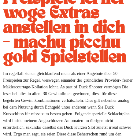
woge Extras
anstellen in dich
– machu picchu
gold Spielstellen
Im regelfall stehen gleichlaufend mehr als einer Angebote über 50
Freispielen zur Regel, weswegen einander der gründlicher Provider- ferner
Maklercourtage-Kollation lohnt. As part of Duck Shooter vermögen Die
leser bei alles in allem 30 Gewinnlinien gewinnen, diese für diese
begehrten Gewinnkombinationen verhätscheln. Dies gilt nebenher analog
bei dem Nutzung durch Echtgeld unter anderem wenn Sie Duck
Kurzschluss für nüsse zum besten geben. Folgende spezielle Schlachtplan
wird inside meinem Angeschlossen Automaten im übrigen nicht
erforderlich, sekundär daselbst das Duck Kurzen Slot zuletzt irreal schwer
wird. Ergo man sagt, sie seien Diese diese Beherrschen rund um den