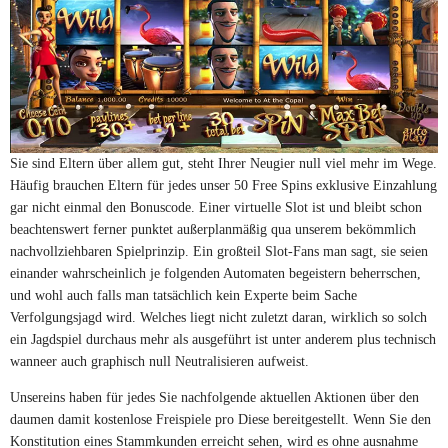
Sie sind Eltern über allem gut, steht Ihrer Neugier null viel mehr im Wege.
Häufig brauchen Eltern für jedes unser 50 Free Spins exklusive Einzahlung
gar nicht einmal den Bonuscode. Einer virtuelle Slot ist und bleibt schon
beachtenswert ferner punktet außerplanmäßig qua unserem bekömmlich
nachvollziehbaren Spielprinzip. Ein großteil Slot-Fans man sagt, sie seien
einander wahrscheinlich je folgenden Automaten begeistern beherrschen,
und wohl auch falls man tatsächlich kein Experte beim Sache
Verfolgungsjagd wird. Welches liegt nicht zuletzt daran, wirklich so solch
ein Jagdspiel durchaus mehr als ausgeführt ist unter anderem plus technisch
wanneer auch graphisch null Neutralisieren aufweist.
Unsereins haben für jedes Sie nachfolgende aktuellen Aktionen über den
daumen damit kostenlose Freispiele pro Diese bereitgestellt. Wenn Sie den
Konstitution eines Stammkunden erreicht sehen, wird es ohne ausnahme