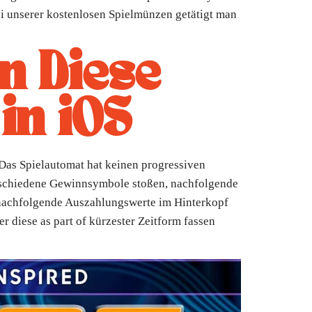
ei unserer kostenlosen Spielmünzen getätigt man
n Diese
in iOS
 Das Spielautomat hat keinen progressiven
erschiedene Gewinnsymbole stoßen, nachfolgende
 nachfolgende Auszahlungswerte im Hinterkopf
er diese as part of kürzester Zeitform fassen