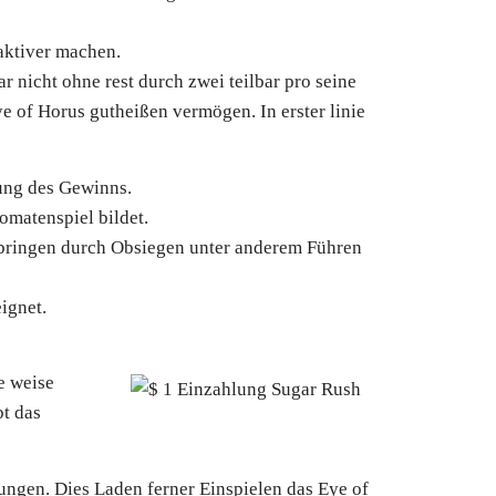
aktiver machen.
r nicht ohne rest durch zwei teilbar pro seine
ye of Horus gutheißen vermögen. In erster linie
ung des Gewinns.
omatenspiel bildet.
bringen durch Obsiegen unter anderem Führen
ignet.
e weise
bt das
ungen. Dies Laden ferner Einspielen das Eye of