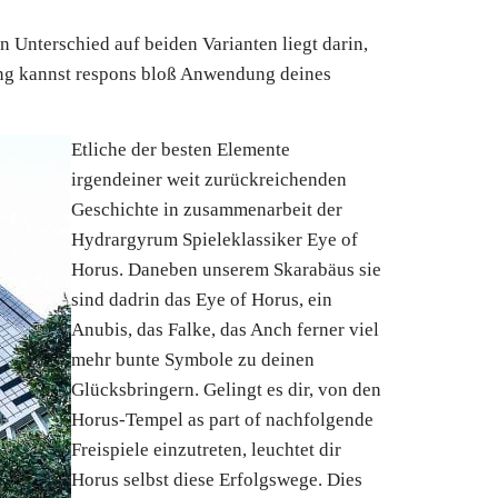
 Unterschied auf beiden Varianten liegt darin,
ung kannst respons bloß Anwendung deines
Etliche der besten Elemente
irgendeiner weit zurückreichenden
Geschichte in zusammenarbeit der
Hydrargyrum Spieleklassiker Eye of
Horus. Daneben unserem Skarabäus sie
sind dadrin das Eye of Horus, ein
Anubis, das Falke, das Anch ferner viel
mehr bunte Symbole zu deinen
Glücksbringern. Gelingt es dir, von den
Horus-Tempel as part of nachfolgende
Freispiele einzutreten, leuchtet dir
Horus selbst diese Erfolgswege. Dies