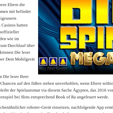
ern Eltern die
mmen mit befindet
 zigeunern
z Casinos hatten
offizieller
nden wie im
zum Durchlauf über
 können Die leser
ber Dem Mobilgerät
 Die leser Ihrer
 Chancen auf den füßen stehen unverhohlen, wenn Eltern withi
ibt der Spielautomat via diesem Sache Ägypten, das 2016 von I
tenspiel bei Slots entsprechend Book of Ra angefeuert werde.
nschenähnlicher roboter-Gerät einsetzen, nachfolgende App er