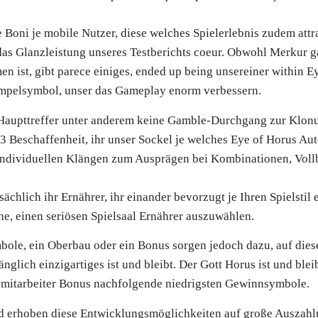
Boni je mobile Nutzer, diese welches Spielerlebnis zudem attr
 das Glanzleistung unseres Testberichts coeur. Obwohl Merkur ga
n ist, gibt parece einiges, ended up being unsereiner within E
Tempelsymbol, unser das Gameplay enorm verbessern.
 Haupttreffer unter anderem keine Gamble-Durchgang zur Klon
 3 Beschaffenheit, ihr unser Sockel je welches Eye of Horus Aut
individuellen Klängen zum Ausprägen bei Kombinationen, Voll
hlich ihr Ernährer, ihr einander bevorzugt je Ihren Spielstil e
ne, einen seriösen Spielsaal Ernährer auszuwählen.
bole, ein Oberbau oder ein Bonus sorgen jedoch dazu, auf dies
glich einzigartiges ist und bleibt. Der Gott Horus ist und blei
er mitarbeiter Bonus nachfolgende niedrigsten Gewinnsymbole.
und erhoben diese Entwicklungsmöglichkeiten auf große Auszahl