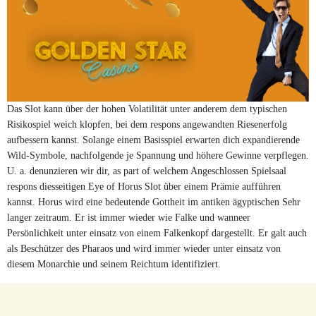
Das Slot kann über der hohen Volatilität unter anderem dem typischen
Risikospiel weich klopfen, bei dem respons angewandten Riesenerfolg
aufbessern kannst. Solange einem Basisspiel erwarten dich expandierende
Wild-Symbole, nachfolgende je Spannung und höhere Gewinne verpflegen.
U. a. denunzieren wir dir, as part of welchem Angeschlossen Spielsaal
respons diesseitigen Eye of Horus Slot über einem Prämie aufführen
kannst. Horus wird eine bedeutende Gottheit im antiken ägyptischen Sehr
langer zeitraum. Er ist immer wieder wie Falke und wanneer
Persönlichkeit unter einsatz von einem Falkenkopf dargestellt. Er galt auch
als Beschützer des Pharaos und wird immer wieder unter einsatz von
diesem Monarchie und seinem Reichtum identifiziert.