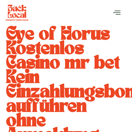
Eye of Horus
Kostenlos
Casino mr bet
Kein
Einzahlungsbo
aufführen
ohne