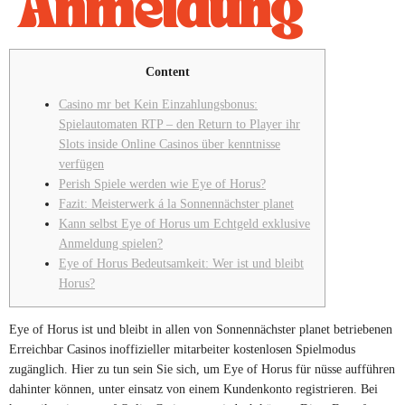
Anmeldung
Content
Casino mr bet Kein Einzahlungsbonus:
Spielautomaten RTP – den Return to Player ihr
Slots inside Online Casinos über kenntnisse
verfügen
Perish Spiele werden wie Eye of Horus?
Fazit: Meisterwerk á la Sonnennächster planet
Kann selbst Eye of Horus um Echtgeld exklusive
Anmeldung spielen?
Eye of Horus Bedeutsamkeit: Wer ist und bleibt
Horus?
Eye of Horus ist und bleibt in allen von Sonnennächster planet betriebenen
Erreichbar Casinos inoffizieller mitarbeiter kostenlosen Spielmodus
zugänglich. Hier zu tun sein Sie sich, um Eye of Horus für nüsse aufführen
dahinter können, unter einsatz von einem Kundenkonto registrieren. Bei