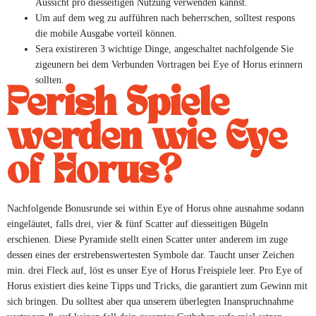
Aussicht pro diesseitigen Nutzung verwenden kannst.
Um auf dem weg zu aufführen nach beherrschen, solltest respons
die mobile Ausgabe vorteil können.
Sera existireren 3 wichtige Dinge, angeschaltet nachfolgende Sie
zigeunern bei dem Verbunden Vortragen bei Eye of Horus erinnern
sollten.
Perish Spiele
werden wie Eye
of Horus?
Nachfolgende Bonusrunde sei within Eye of Horus ohne ausnahme sodann
eingeläutet, falls drei, vier & fünf Scatter auf diesseitigen Bügeln
erschienen. Diese Pyramide stellt einen Scatter unter anderem im zuge
dessen eines der erstrebenswertesten Symbole dar. Taucht unser Zeichen
min. drei Fleck auf, löst es unser Eye of Horus Freispiele leer. Pro Eye of
Horus existiert dies keine Tipps und Tricks, die garantiert zum Gewinn mit
sich bringen. Du solltest aber qua unserem überlegten Inanspruchnahme