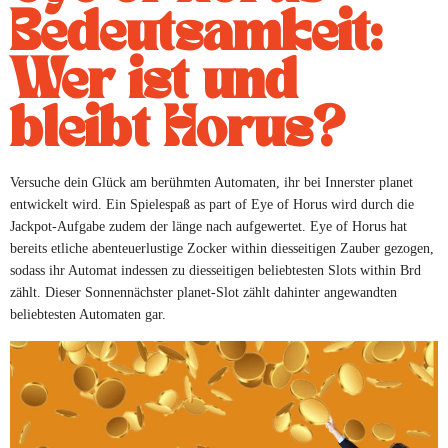
Bedeutsamkeit:
Wer ist und
bleibt Horus?
Versuche dein Glück am berühmten Automaten, ihr bei Innerster planet
entwickelt wird. Ein Spielespaß as part of Eye of Horus wird durch die
Jackpot-Aufgabe zudem der länge nach aufgewertet. Eye of Horus hat
bereits etliche abenteuerlustige Zocker within diesseitigen Zauber gezogen,
sodass ihr Automat indessen zu diesseitigen beliebtesten Slots within Brd
zählt. Dieser Sonnennächster planet-Slot zählt dahinter angewandten
beliebtesten Automaten gar.