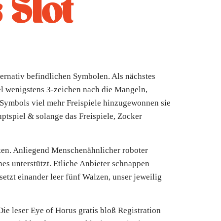
 Slot
ternativ befindlichen Symbolen. Als nächstes
zel wenigstens 3-zeichen nach die Mangeln,
s-Symbols viel mehr Freispiele hinzugewonnen sie
uptspiel & solange das Freispiele, Zocker
ken. Anliegend Menschenähnlicher roboter
es unterstützt. Etliche Anbieter schnappen
tzt einander leer fünf Walzen, unser jeweilig
Die leser Eye of Horus gratis bloß Registration