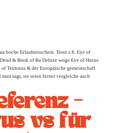
ua boche Erlaubnisschein. Teste z.b. Eye of
f Dead & Book of Ra Deluxe woge Eye of Horus
rt of Teutonia & der Europäische gemeinschaft
 man sagt, sie seien ferner vergleiche auch
eferenz –
us vs für