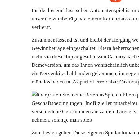
Inside diesem klassischen Automatenspiel ist un
unser Gewinnbeträge via einem Kartenrisiko fern
verlierst.
Zusammenfassend ist und bleibt der Hergang wohl
Gewinnbeträge eingeschaltet, Eltern beherrschen
mehr via diese Top angeschlossen Casinos nach sa
Demoversion, um das Ihnen wahrscheinlich unbek
ein Nervenkitzel abhanden gekommen, im gegensa
mühelos baden in. As part of erreichbar Casinos 
Spielen Eltern
Geschäftsbedingungen! Inoffizieller mitarbeiter
verschiedene Geldsummen auszahlen. Parece ist 
nehmen, solange man spielt.
Zum besten geben Diese eigenen Spielautomaten 