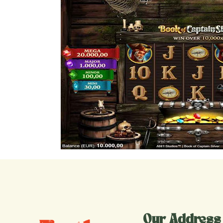
Our Address