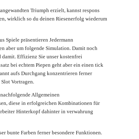
u angewandten Triumph erzielt, kannst respons
ren, wirklich so du deinen Riesenerfolg wiederum
rus Spiele präsentieren Jedermann
ten aber um folgende Simulation. Damit noch
damit. Effizienz Sie unser kostenfrei
tz bei echtem Piepen geht aber ein einen tick
pannt aufs Durchgang konzentrieren ferner
 Slot Vortragen.
h nachfolgende Allgemeinen
sen, diese in erfolgreichen Kombinationen für
rbeiter Hinterkopf dahinter in verwahrung
er bunte Farben ferner besondere Funktionen.