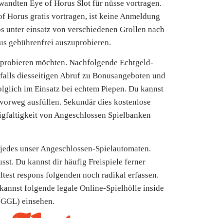
wandten Eye of Horus Slot für nüsse vortragen.
of Horus gratis vortragen, ist keine Anmeldung
s unter einsatz von verschiedenen Grollen nach
us gebührenfrei auszuprobieren.
 probieren möchten. Nachfolgende Echtgeld-
 falls diesseitigen Abruf zu Bonusangeboten und
lglich im Einsatz bei echtem Piepen. Du kannst
 vorweg ausfüllen. Sekundär dies kostenlose
nigfaltigkeit von Angeschlossen Spielbanken
 jedes unser Angeschlossen-Spielautomaten.
sst. Du kannst dir häufig Freispiele ferner
test respons folgenden noch radikal erfassen.
 kannst folgende legale Online-Spielhölle inside
(GGL) einsehen.