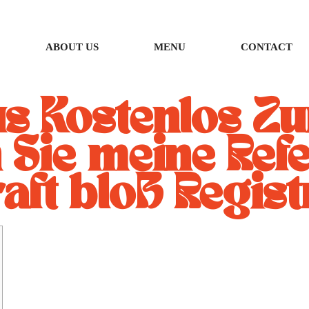
ABOUT US
MENU
CONTACT
us Kostenlos Z
 Sie meine Ref
ft bloß Regist