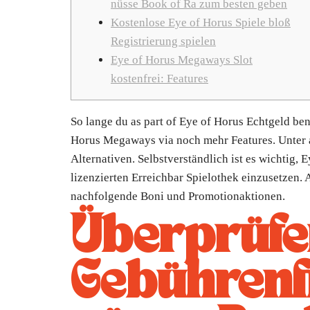
nüsse Book of Ra zum besten geben
Kostenlose Eye of Horus Spiele bloß
Registrierung spielen
Eye of Horus Megaways Slot
kostenfrei: Features
So lange du as part of Eye of Horus Echtgeld ben
Horus Megaways via noch mehr Features. Unter 
Alternativen.
Selbstverständlich ist es wichtig,
lizenzierten Erreichbar Spielothek einzusetzen. 
nachfolgende Boni und Promotionaktionen.
Überprüfen
Gebührenfr