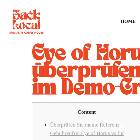
HOME
Eye of Hor
überprüfen
im Demo-Cra
Content
Überprüfen Sie meine Referenz –
Gebührenfrei Eye of Horus vs für