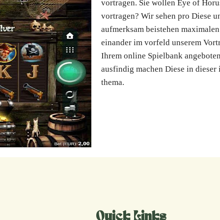
vortragen. Sie wollen Eye of Horu
vortragen? Wir sehen pro Diese u
aufmerksam beistehen maximalen S
einander im vorfeld unserem Vort
Ihrem online Spielbank angebote
ausfindig machen Diese in dieser 
thema.
Quick Links