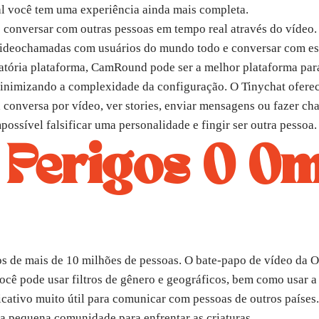
 você tem uma experiência ainda mais completa.
e conversar com outras pessoas em tempo real através do vídeo.
 videochamadas com usuários do mundo todo e conversar com est
tória plataforma, CamRound pode ser a melhor plataforma para
inimizando a complexidade da configuração. O Tinychat oferece
 conversa por vídeo, ver stories, enviar mensagens ou fazer ch
ossível falsificar uma personalidade e fingir ser outra pessoa.
 Perigos O O
ios de mais de 10 milhões de pessoas. O bate-papo de vídeo da
você pode usar filtros de gênero e geográficos, bem como usar
licativo muito útil para comunicar com pessoas de outros paíse
ma pequena comunidade para enfrentar as criaturas.