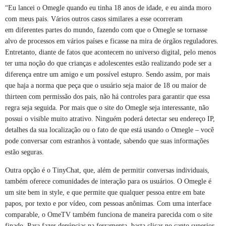
“Eu lancei o Omegle quando eu tinha 18 anos de idade, e eu ainda moro
com meus pais. Vários outros casos similares a esse ocorreram
em diferentes partes do mundo, fazendo com que o Omegle se tornasse
alvo de processos em vários países e ficasse na mira de órgãos reguladores.
Entretanto, diante de fatos que acontecem no universo digital, pelo menos
ter uma noção do que crianças e adolescentes estão realizando pode ser a
diferença entre um amigo e um possível estupro. Sendo assim, por mais
que haja a norma que peça que o usuário seja maior de 18 ou maior de
thirteen com permissão dos pais, não há controles para garantir que essa
regra seja seguida. Por mais que o site do Omegle seja interessante, não
possui o visible muito atrativo. Ninguém poderá detectar seu endereço IP,
detalhes da sua localização ou o fato de que está usando o Omegle ‒ você
pode conversar com estranhos à vontade, sabendo que suas informações
estão seguras.
Outra opção é o TinyChat, que, além de permitir conversas individuais,
também oferece comunidades de interação para os usuários. O Omegle é
um site bem in style, e que permite que qualquer pessoa entre em bate
papos, por texto e por vídeo, com pessoas anônimas. Com uma interface
comparable, o OmeTV também funciona de maneira parecida com o site
finado. Para fazer denúncias na ferramenta, basta clicar no canto superior