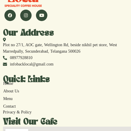
Our Address
Plot no 27/1, AOC gate, Wellington Rd, beside nikhil pet store, West
Marredpally, Secunderabad, Telangana 500026
08977928810
infobacklocal@gmail.com
Quick Links
Home
About Us
Menu
Contact
Privacy & Policy
Visit Our Cafe