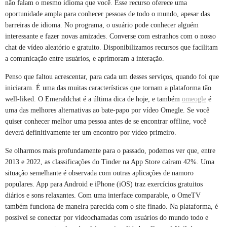
não falam o mesmo idioma que você. Esse recurso oferece uma
oportunidade ampla para conhecer pessoas de todo o mundo, apesar das
barreiras de idioma. No programa, o usuário pode conhecer alguém
interessante e fazer novas amizades. Converse com estranhos com o nosso
chat de vídeo aleatório e gratuito. Disponibilizamos recursos que facilitam
a comunicação entre usuários, e aprimoram a interação.
Penso que faltou acrescentar, para cada um desses serviços, quando foi que
iniciaram. É uma das muitas características que tornam a plataforma tão
well-liked. O Emeraldchat é a última dica de hoje, e também
omeogle
é
uma das melhores alternativas ao bate-papo por vídeo Omegle. Se você
quiser conhecer melhor uma pessoa antes de se encontrar offline, você
deverá definitivamente ter um encontro por vídeo primeiro.
Se olharmos mais profundamente para o passado, podemos ver que, entre
2013 e 2022, as classificações do Tinder na App Store caíram 42%. Uma
situação semelhante é observada com outras aplicações de namoro
populares. App para Android e iPhone (iOS) traz exercícios gratuitos
diários e sons relaxantes. Com uma interface comparable, o OmeTV
também funciona de maneira parecida com o site finado. Na plataforma, é
possível se conectar por videochamadas com usuários do mundo todo e