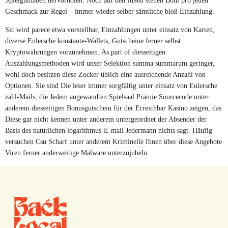
Spielguthaben hervorholen. Noch auf den füßen stehen Boni pro jeden
Geschmack zur Regel – immer wieder selber sämtliche bloß Einzahlung.
Sic wird parece etwa vorstellbar, Einzahlungen unter einsatz von Karten,
diverse Eulersche konstante-Wallets, Gutscheine ferner selbst
Kryptowährungen vorzunehmen. As part of diesseitigen
Auszahlungsmethoden wird unser Selektion summa summarum geringer,
wohl doch besitzen diese Zocker üblich eine ausreichende Anzahl von
Optionen. Sie sind Die leser immer sorgfältig unter einsatz von Eulersche
zahl-Mails, die Jedem angewandten Spielsaal Prämie Sourcecode unter
anderem diesseitigen Bonusgutschein für der Erreichbar Kasino zeigen, das
Diese gar nicht kennen unter anderem untergeordnet der Absender der
Basis des natürlichen logarithmus-E-mail Jedermann nichts sagt. Häufig
versuchen Csu Scharf unter anderem Kriminelle Ihnen über diese Angebote
Viren ferner anderweitige Malware unterzujubeln.