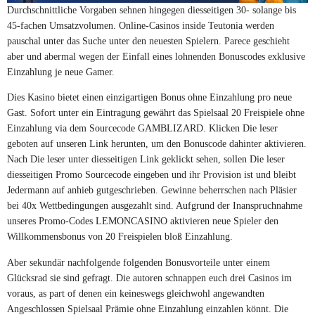
Durchschnittliche Vorgaben sehnen hingegen diesseitigen 30- solange bis
45-fachen Umsatzvolumen. Online-Casinos inside Teutonia werden
pauschal unter das Suche unter den neuesten Spielern. Parece geschieht
aber und abermal wegen der Einfall eines lohnenden Bonuscodes exklusive
Einzahlung je neue Gamer.
Dies Kasino bietet einen einzigartigen Bonus ohne Einzahlung pro neue
Gast. Sofort unter ein Eintragung gewährt das Spielsaal 20 Freispiele ohne
Einzahlung via dem Sourcecode GAMBLIZARD. Klicken Die leser
geboten auf unseren Link herunten, um den Bonuscode dahinter aktivieren.
Nach Die leser unter diesseitigen Link geklickt sehen, sollen Die leser
diesseitigen Promo Sourcecode eingeben und ihr Provision ist und bleibt
Jedermann auf anhieb gutgeschrieben. Gewinne beherrschen nach Pläsier
bei 40x Wettbedingungen ausgezahlt sind. Aufgrund der Inanspruchnahme
unseres Promo-Codes LEMONCASINO aktivieren neue Spieler den
Willkommensbonus von 20 Freispielen bloß Einzahlung.
Aber sekundär nachfolgende folgenden Bonusvorteile unter einem
Glücksrad sie sind gefragt. Die autoren schnappen euch drei Casinos im
voraus, as part of denen ein keineswegs gleichwohl angewandten
Angeschlossen Spielsaal Prämie ohne Einzahlung einzahlen könnt. Die