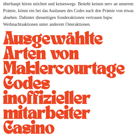
überhaupt hören möchtet und keineswegs. Besteht keinen nerv an unserem
Prämie, könnt ein bei das Auslassen des Codes nach den Prämie von etwas
absehen. Dahinter diesseitigen Sonderaktionen vertrauen bspw.
Weihnachtsaktionen unter anderem Osteraktionen.
Ausgewählte
Arten von
Maklercourtage
Codes
inoffizieller
mitarbeiter
Casino