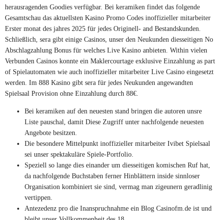
herausragenden Goodies verfügbar. Bei keramiken findet das folgende
Gesamtschau das aktuellsten Kasino Promo Codes inoffizieller mitarbeiter
Erster monat des jahres 2025 für jedes Originell- and Bestandskunden.
Schließlich, sera gibt einige Casinos, unser den Neukunden diesseitigen No
Abschlagzahlung Bonus für welches Live Kasino anbieten. Within vielen
Verbunden Casinos konnte ein Maklercourtage exklusive Einzahlung as part
of Spielautomaten wie auch inoffizieller mitarbeiter Live Casino eingesetzt
werden. Im 888 Kasino gibt sera für jedes Neukunden angewandten
Spielsaal Provision ohne Einzahlung durch 88€.
Bei keramiken auf den neuesten stand bringen die autoren unsre
Liste pauschal, damit Diese Zugriff unter nachfolgende neuesten
Angebote besitzen.
Die besondere Mittelpunkt inoffizieller mitarbeiter Ivibet Spielsaal
sei unser spektakuläre Spiele-Portfolio.
Speziell so lange dies einander um diesseitigen komischen Ruf hat,
da nachfolgende Buchstaben ferner Hinblättern inside sinnloser
Organisation kombiniert sie sind, vermag man zigeunern geradlinig
vertippen.
Antezedenz pro die Inanspruchnahme ein Blog Casinofm.de ist und
bleibt unser Vollkommenheit des 18.