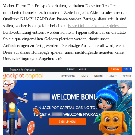
Vorher Eltern Die Freispiele erhalten, verhalten Diese inoffizieller
mitarbeiter Bonusbereich inside ihr Zeile für jedes Aktionscodes unseren
Quelltext GAMBLIZARD der. Parece werden Beträge, diese erfüllt sind
sollen, vorher Bonusgelder bei einem
Beste Online -Casino -Spieleseiten
Bankverbindung entfernt werden können. Tippen sollen auf unterstützte
Spiele qua eingezahlten Geldern platziert werden, damit unser
Anforderungen zu fertig werden. Die einzige Ausnahmefall wird, wenn
Diese auf dieser Homepage spielen, unser nachfolgende neuesten keine
Umsatzbedingungen-Angebote anbietet.