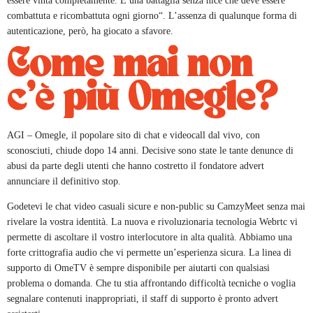
essere vinta completamente. È una battaglia senza nice che deve essere
combattuta e ricombattuta ogni giorno“. L’assenza di qualunque forma di
autenticazione, però, ha giocato a sfavore.
Come mai non
c’è più Omegle?
AGI – Omegle, il popolare sito di chat e videocall dal vivo, con
sconosciuti, chiude dopo 14 anni. Decisive sono state le tante denunce di
abusi da parte degli utenti che hanno costretto il fondatore advert
annunciare il definitivo stop.
Godetevi le chat video casuali sicure e non-public su CamzyMeet senza mai
rivelare la vostra identità. La nuova e rivoluzionaria tecnologia Webrtc vi
permette di ascoltare il vostro interlocutore in alta qualità. Abbiamo una
forte crittografia audio che vi permette un’esperienza sicura. La linea di
supporto di OmeTV è sempre disponibile per aiutarti con qualsiasi
problema o domanda. Che tu stia affrontando difficoltà tecniche o voglia
segnalare contenuti inappropriati, il staff di supporto è pronto advert