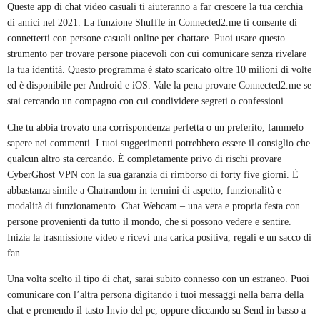
Queste app di chat video casuali ti aiuteranno a far crescere la tua cerchia
di amici nel 2021. La funzione Shuffle in Connected2.me ti consente di
connetterti con persone casuali online per chattare. Puoi usare questo
strumento per trovare persone piacevoli con cui comunicare senza rivelare
la tua identità. Questo programma è stato scaricato oltre 10 milioni di volte
ed è disponibile per Android e iOS. Vale la pena provare Connected2.me se
stai cercando un compagno con cui condividere segreti o confessioni.
Che tu abbia trovato una corrispondenza perfetta o un preferito, fammelo
sapere nei commenti. I tuoi suggerimenti potrebbero essere il consiglio che
qualcun altro sta cercando. È completamente privo di rischi provare
CyberGhost VPN con la sua garanzia di rimborso di forty five giorni. È
abbastanza simile a Chatrandom in termini di aspetto, funzionalità e
modalità di funzionamento. Chat Webcam – una vera e propria festa con
persone provenienti da tutto il mondo, che si possono vedere e sentire.
Inizia la trasmissione video e ricevi una carica positiva, regali e un sacco di
fan.
Una volta scelto il tipo di chat, sarai subito connesso con un estraneo. Puoi
comunicare con l’altra persona digitando i tuoi messaggi nella barra della
chat e premendo il tasto Invio del pc, oppure cliccando su Send in basso a