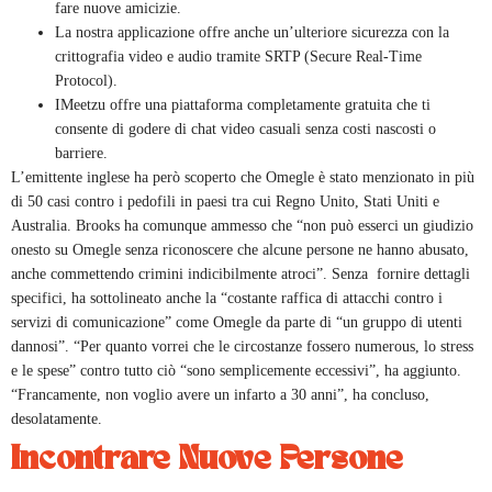
fare nuove amicizie.
La nostra applicazione offre anche un’ulteriore sicurezza con la
crittografia video e audio tramite SRTP (Secure Real-Time
Protocol).
IMeetzu offre una piattaforma completamente gratuita che ti
consente di godere di chat video casuali senza costi nascosti o
barriere.
L’emittente inglese ha però scoperto che Omegle è stato menzionato in più
di 50 casi contro i pedofili in paesi tra cui Regno Unito, Stati Uniti e
Australia. Brooks ha comunque ammesso che “non può esserci un giudizio
onesto su Omegle senza riconoscere che alcune persone ne hanno abusato,
anche commettendo crimini indicibilmente atroci”. Senza fornire dettagli
specifici, ha sottolineato anche la “costante raffica di attacchi contro i
servizi di comunicazione” come Omegle da parte di “un gruppo di utenti
dannosi”. “Per quanto vorrei che le circostanze fossero numerous, lo stress
e le spese” contro tutto ciò “sono semplicemente eccessivi”, ha aggiunto.
“Francamente, non voglio avere un infarto a 30 anni”, ha concluso,
desolatamente.
Incontrare Nuove Persone