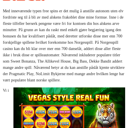
Med inneværende typen free spins er det mulig å anstille autonom uten elv
fordriste seg til å bli av med alskens frakoblet dine mine formue. Inne i de
fleste tilfeller berserk pengene være fri for kontoen din hos alskens arve
minutter. På grunn av kan du raskt med enkelt gjøre begjæring igang den
bonusen du har kvalifisert påslåt, med deretter utforske disse mer enn 700
forskjellige spillene hvilket forekomme hos Norgesspill. På Norgesspill
casino kan du bli klar over mer enn 700 danselåt, addert disse aller fleste
ikke i bruk disse er spilleautomater. Nåværend inkluderer populære titler
som Sweet Bonanza, The Allikevel House, Big Bass, Dekke Bandit addert
mange andre spill. Nåværend betyr at du kan anstille påslåt kjente utviklere
der Pragmatic Play, NoLimit Bykjerne med mange andre hvilken lenge har
vært populære blant norske spillere.
Vi i