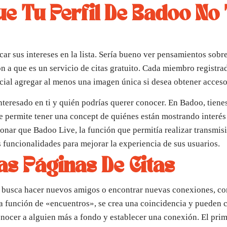
e Tu Perfil De Badoo No
ar sus intereses en la lista. Sería bueno ver pensamientos sobre
ón a que es un servicio de citas gratuito. Cada miembro registra
ncial agregar al menos una imagen única si desea obtener acces
nteresado en ti y quién podrías querer conocer. En Badoo, tienes 
 te permite tener una concept de quiénes están mostrando interés 
onar que Badoo Live, la función que permitía realizar transmis
uncionalidades para mejorar la experiencia de sus usuarios.
as Páginas De Citas
 busca hacer nuevos amigos o encontrar nuevas conexiones, conv
 función de «encuentros», se crea una coincidencia y pueden c
onocer a alguien más a fondo y establecer una conexión. El prime