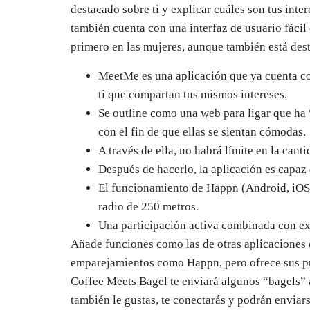
destacado sobre ti y explicar cuáles son tus inte
también cuenta con una interfaz de usuario fácil
primero en las mujeres, aunque también está des
MeetMe es una aplicación que ya cuenta co
ti que compartan tus mismos intereses.
Se outline como una web para ligar que ha 
con el fin de que ellas se sientan cómodas.
A través de ella, no habrá límite en la cant
Después de hacerlo, la aplicación es capaz 
El funcionamiento de Happn (Android, iOS) 
radio de 250 metros.
Una participación activa combinada con exp
Añade funciones como las de otras aplicaciones d
emparejamientos como Happn, pero ofrece sus prop
Coffee Meets Bagel te enviará algunos “bagels” al
también le gustas, te conectarás y podrán enviar