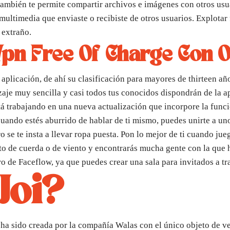
mbién te permite compartir archivos e imágenes con otros usu
 multimedia que enviaste o recibiste de otros usuarios. Explotar
 extraño.
pn Free Of Charge Con 
aplicación, de ahí su clasificación para mayores de thirteen año
je muy sencilla y casi todos tus conocidos dispondrán de la ap
á trabajando en una nueva actualización que incorpore la func
cuando estés aburrido de hablar de ti mismo, puedes unirte a u
o se te insta a llevar ropa puesta. Pon lo mejor de ti cuando ju
nto de cuerda o de viento y encontrarás mucha gente con la que 
ro de Faceflow, ya que puedes crear una sala para invitados a tr
Joi?
e ha sido creada por la compañía Walas con el único objeto de 