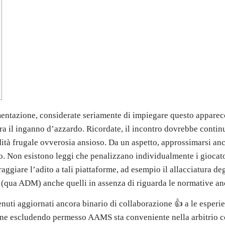
mentazione, considerate seriamente di impiegare questo apparec
opra il inganno d’azzardo. Ricordate, il incontro dovrebbe con
ità frugale ovverosia ansioso.
Da un aspetto, approssimarsi an
. Non esistono leggi che penalizzano individualmente i giocatori
ggiare l’adito a tali piattaforme, ad esempio il allacciatura degl
(qua ADM) anche quelli in assenza di riguarda le normative anc
enuti aggiornati ancora binario di collaborazione 👍 a le esperie
ine escludendo permesso AAMS sta conveniente nella arbitrio com