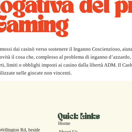
logativa del 
 Gaming
mossi dai casinò verso sostenere il Inganno Coscienzioso, aiut
novità il cosa che, complesso al problema di inganno d’azzardo, 
ti, limiti o obblighi imposti ai casino dalla libertà ADM. Il Ca
ilizzate nelle giocate non vincenti.
Quick Links
Home
Wellington Rd, beside
About Us