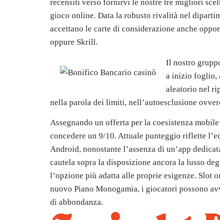
recensiti verso fornirvi le nostre tre migliori sc
gioco online. Data la robusto rivalità nel diparti
accettano le carte di considerazione anche opport
oppure Skrill.
Il nostro gruppo
a inizio foglio
aleatorio nel r
nella parola dei limiti, nell’autoesclusione ovvero
Assegnando un offerta per la coesistenza mobile d
concedere un 9/10. Attuale punteggio riflette l’e
Android, nonostante l’assenza di un’app dedicata
cautela sopra la disposizione ancora la lusso degl
l’opzione più adatta alle proprie esigenze. Slot
nuovo Piano Monogamia, i giocatori possono avvi
di abbondanza.