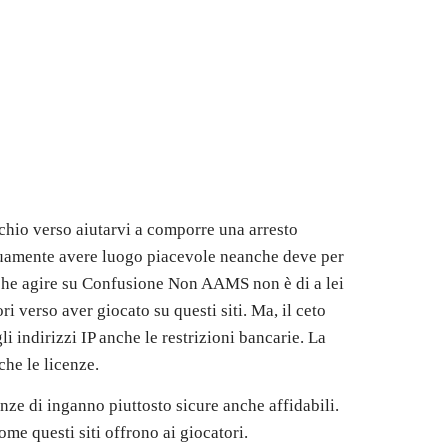
chio verso aiutarvi a comporre una arresto
tinuamente avere luogo piacevole neanche deve per
che agire su Confusione Non AAMS non è di a lei
 verso aver giocato su questi siti. Ma, il ceto
i indirizzi IP anche le restrizioni bancarie. La
he le licenze.
nze di inganno piuttosto sicure anche affidabili.
e questi siti offrono ai giocatori.