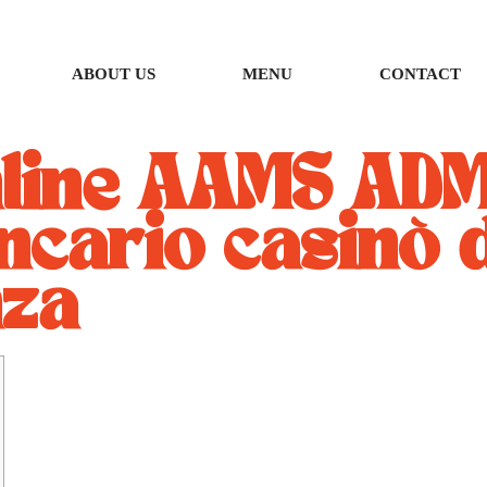
ABOUT US
MENU
CONTACT
line AAMS ADM
ncario casinò d
nza