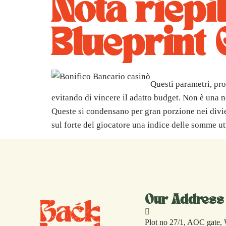
Nota riepi
Blueprint
Questi parametri, pro
evitando di vincere il adatto budget. Non è una 
Queste si condensano per gran porzione nei divie
sul forte del giocatore una indice delle somme ut
Our Address
Plot no 27/1, AOC gate, 