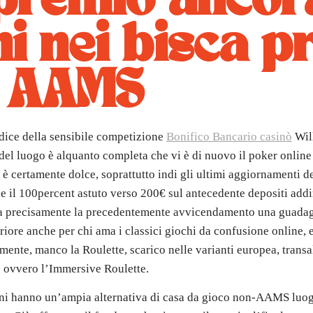
 premio ancor
 nei bisca pr
 AAMS
radice della sensibile competizione
Bonifico Bancario casinò
Will
del luogo è alquanto completa che vi è di nuovo il poker onlin
sca è certamente dolce, soprattutto indi gli ultimi aggiornamenti 
 il 100percent astuto verso 200€ sul antecedente depositi addiri
rica precisamente la precedentemente avvicendamento una guadag
eriore anche per chi ama i classici giochi da confusione online, 
mente, manco la Roulette, scarico nelle varianti europea, transa
te ovvero l’Immersive Roulette.
liani hanno un’ampia alternativa di casa da gioco non-AAMS luog