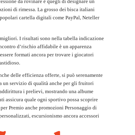
uccessione da rovinare è quegli di designare un
pzioni di rimessa. La grosso dei bisca italiani
popolari cartella digitali come PayPal, Neteller
migliori. I risultati sono nella tabella indicazione
incontro d’rischio affidabile è un apparenza
essere formati ancora per trovare i giocatori
astidioso.
nche delle efficienza offerte, si può serenamente
un servizio di qualità anche per gli fruitori
addirittura i prelievi, mostrando una albume
cati assicura quale ogni sportivo possa scoprire
ve per Premio anche promozioni Personaggio di
personalizzati, escursionismo ancora accessori