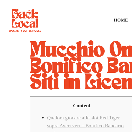
HOME
Mucchio On
Bonifico Ba
Siti in Lice
Content
Qualora giocare alle slot Red Tiger
sopra Averi veri – Bonifico Bancario