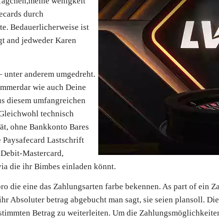
? Tagchen,meine wenigkeit
fecards durch
e. Bedauerlicherweise ist
igt and jedweder Karen
 unter anderem umgedreht.
 immerdar wie auch Deine
aus diesem umfangreichen
Gleichwohl technisch
ität, ohne Bankkonto Bares
 Paysafecard Lastschrift
 Debit-Mastercard,
via die ihr Bimbes einladen könnt.
ro die eine das Zahlungsarten farbe bekennen. As part of ein Z
hr Absoluter betrag abgebucht man sagt, sie seien plansoll. Die
immten Betrag zu weiterleiten. Um die Zahlungsmöglichkeiten 