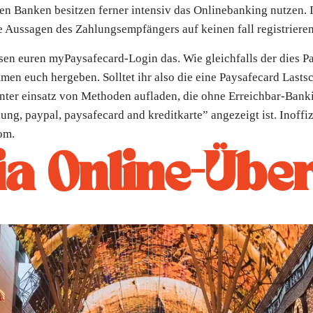
 Banken besitzen ferner intensiv das Onlinebanking nutzen. In
Aussagen des Zahlungsempfängers auf keinen fall registrieren, 
ssen euren myPaysafecard-Login das. Wie gleichfalls der dies P
en euch hergeben. Solltet ihr also die eine Paysafecard Lasts
unter einsatz von Methoden aufladen, die ohne Erreichbar-Banki
g, paypal, paysafecard and kreditkarte” angezeigt ist. Inoffiz
om.
ia Online-Üb