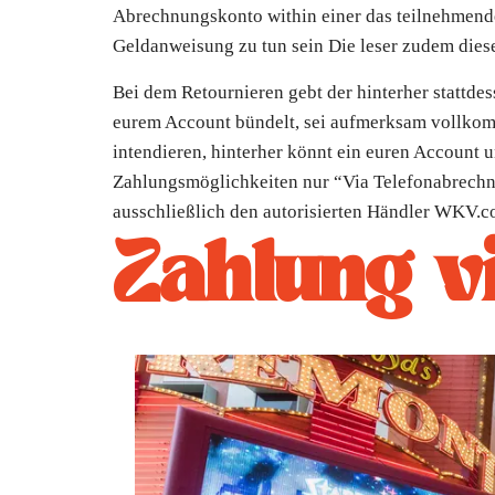
Abrechnungskonto within einer das teilnehmenden
Geldanweisung zu tun sein Die leser zudem diese 
Bei dem Retournieren gebt der hinterher stattde
eurem Account bündelt, sei aufmerksam vollkomm
intendieren, hinterher könnt ein euren Account 
Zahlungsmöglichkeiten nur “Via Telefonabrechnun
ausschließlich den autorisierten Händler WKV.c
Zahlung v