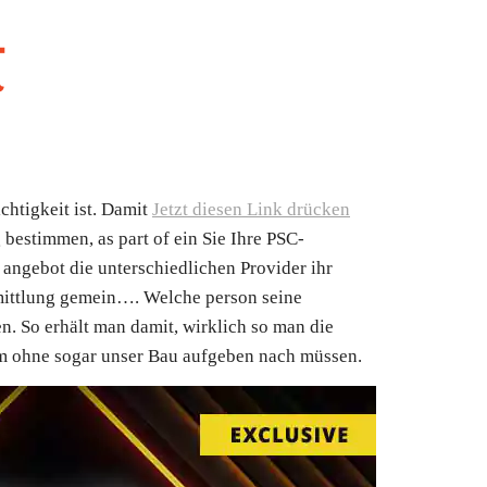
t
htigkeit ist. Damit
Jetzt diesen Link drücken
bestimmen, as part of ein Sie Ihre PSC-
angebot die unterschiedlichen Provider ihr
mittlung gemein…. Welche person seine
n. So erhält man damit, wirklich so man die
orm ohne sogar unser Bau aufgeben nach müssen.