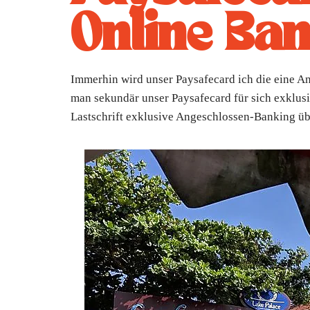
Online Ba
Immerhin wird unser Paysafecard ich die eine A
man sekundär unser Paysafecard für sich exklusi
Lastschrift exklusive Angeschlossen-Banking üb