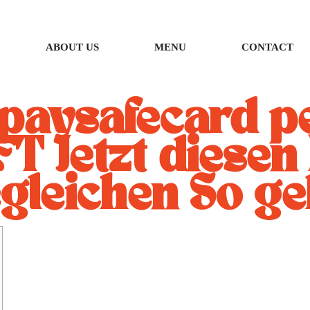
ABOUT US
MENU
CONTACT
paysafecard p
T Jetzt diesen
gleichen So geh