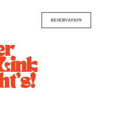
RESERVATION
er
 Link
t’s!