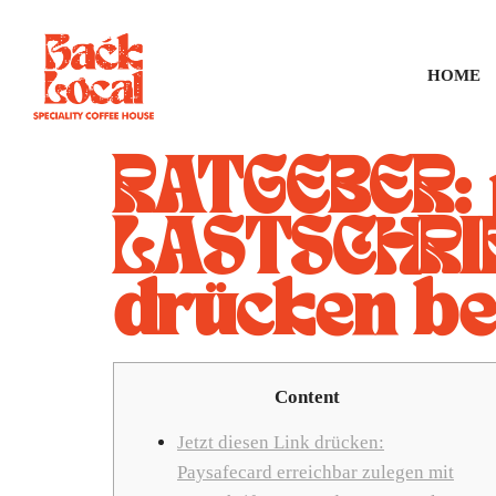
HOME
RATGEBER: 
LASTSCHRIF
drücken be
Content
Jetzt diesen Link drücken:
Paysafecard erreichbar zulegen mit