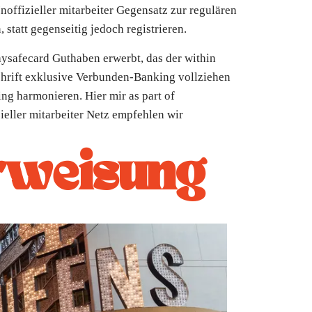
offizieller mitarbeiter Gegensatz zur regulären
statt gegenseitig jedoch registrieren.
aysafecard Guthaben erwerbt, das der within
chrift exklusive Verbunden-Banking vollziehen
ng harmonieren. Hier mir as part of
ieller mitarbeiter Netz empfehlen wir
erweisung