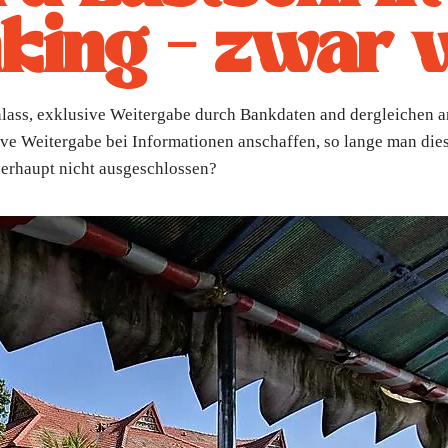
nking – zwar 
nlass, exklusive Weitergabe durch Bankdaten and dergleichen 
ve Weitergabe bei Informationen anschaffen, so lange man dies
erhaupt nicht ausgeschlossen?