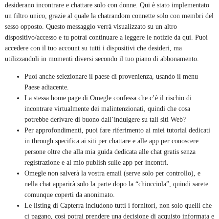
desiderano incontrare e chattare solo con donne. Qui è stato implementato
un filtro unico, grazie al quale la chatrandom connette solo con membri del
sesso opposto. Questo messaggio verrà visualizzato su un altro
dispositivo/accesso e tu potrai continuare a leggere le notizie da qui. Puoi
accedere con il tuo account su tutti i dispositivi che desideri, ma
utilizzandoli in momenti diversi secondo il tuo piano di abbonamento.
Puoi anche selezionare il paese di provenienza, usando il menu
Paese adiacente.
La stessa home page di Omegle confessa che c’è il rischio di
incontrare virtualmente dei malintenzionati, quindi che cosa
potrebbe derivare di buono dall’indulgere su tali siti Web?
Per approfondimenti, puoi fare riferimento ai miei tutorial dedicati
in through specifica ai siti per chattare e alle app per conoscere
persone oltre che alla mia guida dedicata alle chat gratis senza
registrazione e al mio publish sulle app per incontri.
Omegle non salverà la vostra email (serve solo per controllo), e
nella chat apparirà solo la parte dopo la “chiocciola”, quindi sarete
comunque coperti da anonimato.
Le listing di Capterra includono tutti i fornitori, non solo quelli che
ci pagano, così potrai prendere una decisione di acquisto informata e