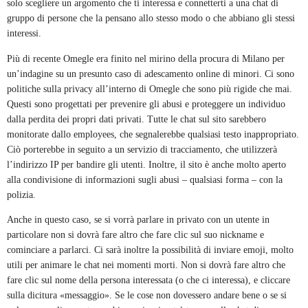
solo scegliere un argomento che ti interessa e connetterti a una chat di
gruppo di persone che la pensano allo stesso modo o che abbiano gli stessi
interessi.
Più di recente Omegle era finito nel mirino della procura di Milano per
un’indagine su un presunto caso di adescamento online di minori. Ci sono
politiche sulla privacy all’interno di Omegle che sono più rigide che mai.
Questi sono progettati per prevenire gli abusi e proteggere un individuo
dalla perdita dei propri dati privati. Tutte le chat sul sito sarebbero
monitorate dallo employees, che segnalerebbe qualsiasi testo inappropriato.
Ciò porterebbe in seguito a un servizio di tracciamento, che utilizzerà
l’indirizzo IP per bandire gli utenti. Inoltre, il sito è anche molto aperto
alla condivisione di informazioni sugli abusi – qualsiasi forma – con la
polizia.
Anche in questo caso, se si vorrà parlare in privato con un utente in
particolare non si dovrà fare altro che fare clic sul suo nickname e
cominciare a parlarci. Ci sarà inoltre la possibilità di inviare emoji, molto
utili per animare le chat nei momenti morti. Non si dovrà fare altro che
fare clic sul nome della persona interessata (o che ci interessa), e cliccare
sulla dicitura «messaggio». Se le cose non dovessero andare bene o se si