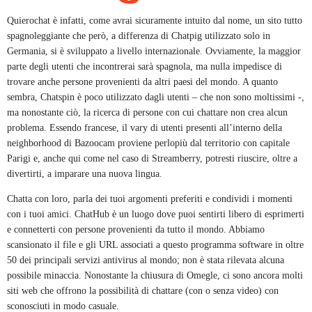
Quierochat è infatti, come avrai sicuramente intuito dal nome, un sito tutto
spagnoleggiante che però, a differenza di Chatpig utilizzato solo in
Germania, si è sviluppato a livello internazionale. Ovviamente, la maggior
parte degli utenti che incontrerai sarà spagnola, ma nulla impedisce di
trovare anche persone provenienti da altri paesi del mondo. A quanto
sembra, Chatspin è poco utilizzato dagli utenti – che non sono moltissimi -,
ma nonostante ciò, la ricerca di persone con cui chattare non crea alcun
problema. Essendo francese, il vary di utenti presenti all’interno della
neighborhood di Bazoocam proviene perlopiù dal territorio con capitale
Parigi e, anche qui come nel caso di Streamberry, potresti riuscire, oltre a
divertirti, a imparare una nuova lingua.
Chatta con loro, parla dei tuoi argomenti preferiti e condividi i momenti
con i tuoi amici. ChatHub è un luogo dove puoi sentirti libero di esprimerti
e connetterti con persone provenienti da tutto il mondo. Abbiamo
scansionato il file e gli URL associati a questo programma software in oltre
50 dei principali servizi antivirus al mondo; non è stata rilevata alcuna
possibile minaccia. Nonostante la chiusura di Omegle, ci sono ancora molti
siti web che offrono la possibilità di chattare (con o senza video) con
sconosciuti in modo casuale.