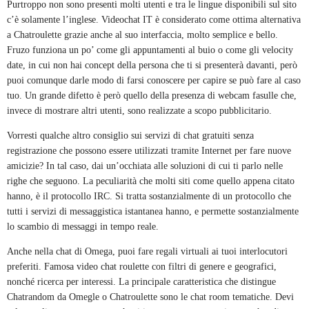
Purtroppo non sono presenti molti utenti e tra le lingue disponibili sul sito
c’è solamente l’inglese. Videochat IT è considerato come ottima alternativa
a Chatroulette grazie anche al suo interfaccia, molto semplice e bello.
Fruzo funziona un po’ come gli appuntamenti al buio o come gli velocity
date, in cui non hai concept della persona che ti si presenterà davanti, però
puoi comunque darle modo di farsi conoscere per capire se può fare al caso
tuo. Un grande difetto è però quello della presenza di webcam fasulle che,
invece di mostrare altri utenti, sono realizzate a scopo pubblicitario.
Vorresti qualche altro consiglio sui servizi di chat gratuiti senza
registrazione che possono essere utilizzati tramite Internet per fare nuove
amicizie? In tal caso, dai un’occhiata alle soluzioni di cui ti parlo nelle
righe che seguono. La peculiarità che molti siti come quello appena citato
hanno, è il protocollo IRC. Si tratta sostanzialmente di un protocollo che
tutti i servizi di messaggistica istantanea hanno, e permette sostanzialmente
lo scambio di messaggi in tempo reale.
Anche nella chat di Omega, puoi fare regali virtuali ai tuoi interlocutori
preferiti. Famosa video chat roulette con filtri di genere e geografici,
nonché ricerca per interessi. La principale caratteristica che distingue
Chatrandom da Omegle o Chatroulette sono le chat room tematiche. Devi