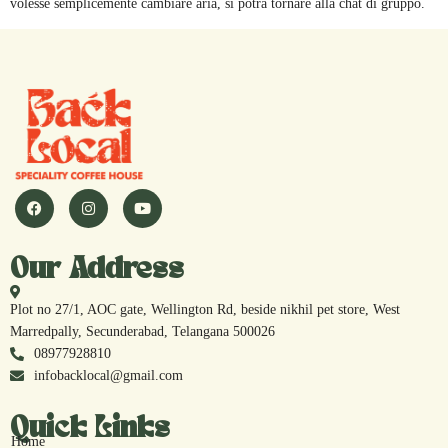
volesse semplicemente cambiare aria, si potrà tornare alla chat di gruppo.
Our Address
Plot no 27/1, AOC gate, Wellington Rd, beside nikhil pet store, West
Marredpally, Secunderabad, Telangana 500026
08977928810
infobacklocal@gmail.com
Quick Links
Home