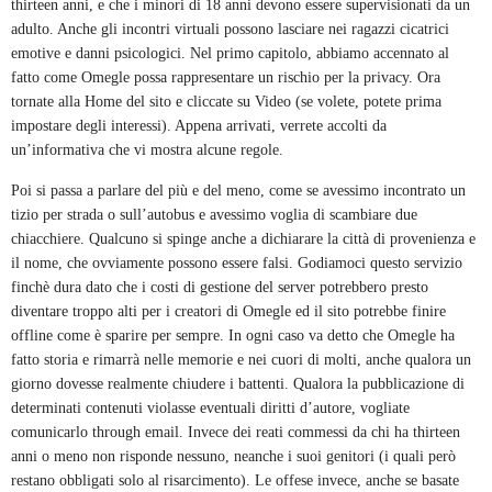
thirteen anni, e che i minori di 18 anni devono essere supervisionati da un
adulto. Anche gli incontri virtuali possono lasciare nei ragazzi cicatrici
emotive e danni psicologici. Nel primo capitolo, abbiamo accennato al
fatto come Omegle possa rappresentare un rischio per la privacy. Ora
tornate alla Home del sito e cliccate su Video (se volete, potete prima
impostare degli interessi). Appena arrivati, verrete accolti da
un’informativa che vi mostra alcune regole.
Poi si passa a parlare del più e del meno, come se avessimo incontrato un
tizio per strada o sull’autobus e avessimo voglia di scambiare due
chiacchiere. Qualcuno si spinge anche a dichiarare la città di provenienza e
il nome, che ovviamente possono essere falsi. Godiamoci questo servizio
finchè dura dato che i costi di gestione del server potrebbero presto
diventare troppo alti per i creatori di Omegle ed il sito potrebbe finire
offline come è sparire per sempre. In ogni caso va detto che Omegle ha
fatto storia e rimarrà nelle memorie e nei cuori di molti, anche qualora un
giorno dovesse realmente chiudere i battenti. Qualora la pubblicazione di
determinati contenuti violasse eventuali diritti d’autore, vogliate
comunicarlo through email. Invece dei reati commessi da chi ha thirteen
anni o meno non risponde nessuno, neanche i suoi genitori (i quali però
restano obbligati solo al risarcimento). Le offese invece, anche se basate