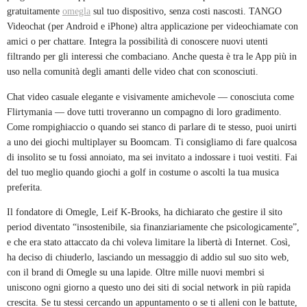
gratuitamente
omegla
sul tuo dispositivo, senza costi nascosti. TANGO
Videochat (per Android e iPhone) altra applicazione per videochiamate con
amici o per chattare. Integra la possibilità di conoscere nuovi utenti
filtrando per gli interessi che combaciano. Anche questa è tra le App più in
uso nella comunità degli amanti delle video chat con sconosciuti.
Chat video casuale elegante e visivamente amichevole — conosciuta come
Flirtymania — dove tutti troveranno un compagno di loro gradimento.
Come rompighiaccio o quando sei stanco di parlare di te stesso, puoi unirti
a uno dei giochi multiplayer su Boomcam. Ti consigliamo di fare qualcosa
di insolito se tu fossi annoiato, ma sei invitato a indossare i tuoi vestiti. Fai
del tuo meglio quando giochi a golf in costume o ascolti la tua musica
preferita.
Il fondatore di Omegle, Leif K-Brooks, ha dichiarato che gestire il sito
period diventato “insostenibile, sia finanziariamente che psicologicamente”,
e che era stato attaccato da chi voleva limitare la libertà di Internet. Così,
ha deciso di chiuderlo, lasciando un messaggio di addio sul suo sito web,
con il brand di Omegle su una lapide. Oltre mille nuovi membri si
uniscono ogni giorno a questo uno dei siti di social network in più rapida
crescita. Se tu stessi cercando un appuntamento o se ti alleni con le battute,