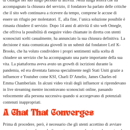
di Omegle nel suo lungo periodo di attività. Nella lunga lettera che ha
accompagnato la chiusura del servizio, il fondatore ha parlato delle critiche
che il sito web continuava a ricevere da tempo, comprese le accuse di
essere un rifugio per molestatori. E, alla fine, l’unica soluzione possibile è
rimasta chiudere il servizio. Dopo 14 anni di attività il sito web Omegle,
che offriva la possibilità di eseguire video chiamate in diretta con utenti
sconosciuti scelti casualmente, ha annunciato la sua chiusura definitiva. La
decisione è stata comunicata giovedì in un submit dal fondatore Leif K-
Brooks, che ha voluto condividere i propri sentimenti sulla scelta di
chiudere un servizio che ha accompagnato una parte importante della sua
vita. La piattaforma aveva avuto un growth di iscrizioni durante la
pandemia, ed era diventata famosa specialmente negli Stati Uniti grazie a
influencer e Youtuber come KSI, Charli D’Amelio, James Charles ed
Emma Chamberlain. In alcuni video virali degli influencer si riprendevano
in live streaming mentre incontravano sconosciuti online, passando
velocemente alla persona successiva quando si accorgevano di potenziali
contenuti inappropriati.
A Chat That Converges
Prima di procedere, però, è necessario che gli utenti accettino di avviare