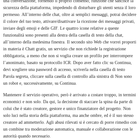
una conversazione, fornendo il proprio consenso; funzione che sancisce la
sicurezza della piattaforma, impedendo di disturbare gli utenti senza il loro
permesso. All’interno delle chat, oltre ai semplici messaggi, potrai decidere
il colore del tuo testo, attivare/disattivare la ricezione dei messaggi privati,
inviare degli emoji e delle GIF. Le quattro icone relative a queste
funzionalità sono presenti alla destra della casella di testo della chat,
all’interno della medesima finestra. Il secondo sito Web che vorrei proporti
in materia è Chatt gratis, un servizio che non richiede la registrazione
obbligatoria, a meno che non si voglia creare un profilo per interrompere
l’anonimato, basato su protocollo ICR. Dopo aver fatto clic su Continua,
devi scegliere una password di accesso, scriverla nella casella di testo
Parola segreta, cliccare sulla casella di controllo alla sinistra di Non sono
un robot e, successivamente, su Continua.
Mantenere il servizio operativo, però è arrivato a costare troppo, in termini
economici e non solo. Da qui, la decisione di staccare la spina da parte di
colui che è stato creatore, gestore e unico finanziatore del progetto. Non
solo luci nella storia della piattaforma, ma anche ombre, ed è il suo stesso
creatore ad ammetterlo. Agli abusi rilevati si è cercato di porre rimedio con
un combine tra moderazione automatica, manuale e collaborazione con le
autorità quando necessario.