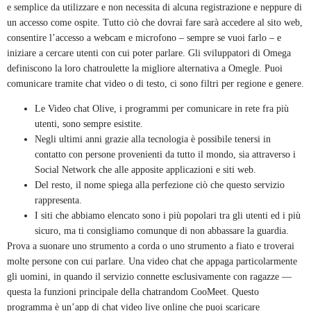
e semplice da utilizzare e non necessita di alcuna registrazione e neppure di
un accesso come ospite. Tutto ciò che dovrai fare sarà accedere al sito web,
consentire l’accesso a webcam e microfono – sempre se vuoi farlo – e
iniziare a cercare utenti con cui poter parlare. Gli sviluppatori di Omega
definiscono la loro chatroulette la migliore alternativa a Omegle. Puoi
comunicare tramite chat video o di testo, ci sono filtri per regione e genere.
Le Video chat Olive, i programmi per comunicare in rete fra più
utenti, sono sempre esistite.
Negli ultimi anni grazie alla tecnologia è possibile tenersi in
contatto con persone provenienti da tutto il mondo, sia attraverso i
Social Network che alle apposite applicazioni e siti web.
Del resto, il nome spiega alla perfezione ciò che questo servizio
rappresenta.
I siti che abbiamo elencato sono i più popolari tra gli utenti ed i più
sicuro, ma ti consigliamo comunque di non abbassare la guardia.
Prova a suonare uno strumento a corda o uno strumento a fiato e troverai
molte persone con cui parlare. Una video chat che appaga particolarmente
gli uomini, in quando il servizio connette esclusivamente con ragazze —
questa la funzioni principale della chatrandom CooMeet. Questo
programma è un’app di chat video live online che puoi scaricare