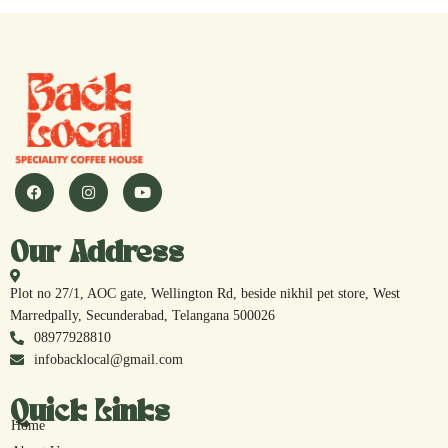
Our Address
Plot no 27/1, AOC gate, Wellington Rd, beside nikhil pet store, West
Marredpally, Secunderabad, Telangana 500026
08977928810
infobacklocal@gmail.com
Quick Links
Home