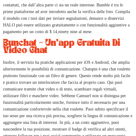
contattati, che dall’altra parte ci sia un reale interesse. Bumble è tra le
prime piattaforme ad aver introdotto anche la verifica delle foto. Compila
il modulo con i tuoi dati per inviare segnalazioni, denunce o disservizi.
HALO può essere utilizzato gratuitamente o con funzionalità aggiuntive a
pagamento per un costo di $ 14,ninety nine al mese.
Bunchat – Un’app Gratuita Di
Video Chat
Inoltre, il servizio ha pratiche applicazioni per iOS e Android, che amplia
ulteriormente le possibilità di comunicazione. Chatspin è una chat roulette
piuttosto funzionale con un filtro di genere. Questo rende molto più facile
e pratico trovare un interlocutore che faccia al proprio caso. Qui puoi
comunicare tramite chat video o di testo, scambiare regali virtuali,
utilizzare filtri e maschere video. Sebbene Camsurf non si distingua per
funzionalità particolarmente uniche, fornisce tutto il necessario per una
comunicazione confortevole nella chat roulette. Puoi subito specificare il
tuo sesso per una ricerca più precisa, scegliere la lingua di comunicazione e
aggiungere una lista di interessi. In più, a un costo aggiuntivo, puoi
nascondere la tua posizione, mostrare il badge di verifica ad altri utenti,
ottenere follower per i tuoi social community e utilizzare un messaggio