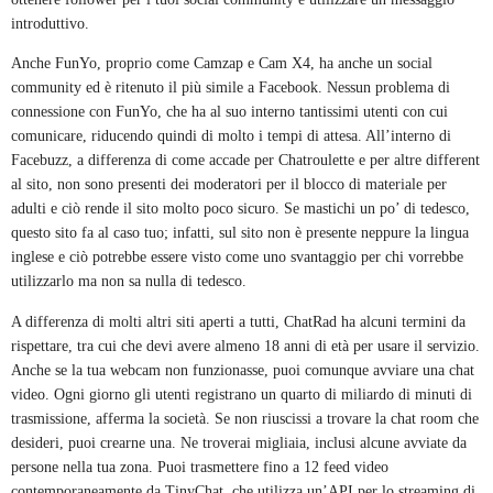
introduttivo.
Anche FunYo, proprio come Camzap e Cam X4, ha anche un social
community ed è ritenuto il più simile a Facebook. Nessun problema di
connessione con FunYo, che ha al suo interno tantissimi utenti con cui
comunicare, riducendo quindi di molto i tempi di attesa. All’interno di
Facebuzz, a differenza di come accade per Chatroulette e per altre different
al sito, non sono presenti dei moderatori per il blocco di materiale per
adulti e ciò rende il sito molto poco sicuro. Se mastichi un po’ di tedesco,
questo sito fa al caso tuo; infatti, sul sito non è presente neppure la lingua
inglese e ciò potrebbe essere visto come uno svantaggio per chi vorrebbe
utilizzarlo ma non sa nulla di tedesco.
A differenza di molti altri siti aperti a tutti, ChatRad ha alcuni termini da
rispettare, tra cui che devi avere almeno 18 anni di età per usare il servizio.
Anche se la tua webcam non funzionasse, puoi comunque avviare una chat
video. Ogni giorno gli utenti registrano un quarto di miliardo di minuti di
trasmissione, afferma la società. Se non riuscissi a trovare la chat room che
desideri, puoi crearne una. Ne troverai migliaia, inclusi alcune avviate da
persone nella tua zona. Puoi trasmettere fino a 12 feed video
contemporaneamente da TinyChat, che utilizza un’API per lo streaming di