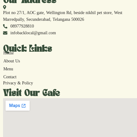
Our Address
Plot no 27/1, AOC gate, Wellington Rd, beside nikhil pet store, West
Marredpally, Secunderabad, Telangana 500026
08977928810
infobacklocal@gmail.com
Quick Links
Home
About Us
Menu
Contact
Privacy & Policy
Visit Our Cafe