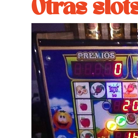
Otras slo