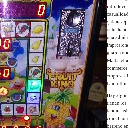
introducci
casualidad
quienes qu
debe haber
una admini
impresiona
guarda nue
Malta, el 
commerce d
empresas 
han influi
Hay alguno
tienen los
tanque así
con el núm
barreño e