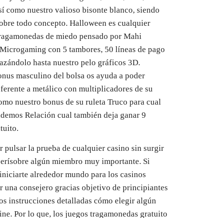
sí­ como nuestro valioso bisonte blanco, siendo
sobre todo concepto. Halloween es cualquier
tragamonedas de miedo pensado por Mahi
Microgaming con 5 tambores, 50 líneas de pago
lazándolo hasta nuestro pelo gráficos 3D.
onus masculino del bolsa os ayuda a poder
ferente a metálico con multiplicadores de su
omo nuestro bonus de su ruleta Truco para cual
idemos Relación cual también deja ganar 9
tuito.
r pulsar la prueba de cualquier casino sin surgir
serí­sobre algún miembro muy importante. Si
iniciarte alrededor mundo para los casinos
er una consejero gracias objetivo de principiantes
los instrucciones detalladas cómo elegir algún
ine. Por lo que, los juegos tragamonedas gratuito