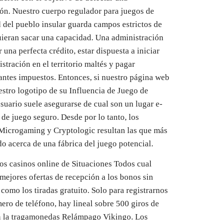
ón. Nuestro cuerpo regulador para juegos de
 del pueblo insular guarda campos estrictos de
ieran sacar una capacidad. Una administración
 una perfecta crédito, estar dispuesta a iniciar
stración en el territorio maltés y pagar
ntes impuestos. Entonces, si nuestro página web
stro logotipo de su Influencia de Juego de
usuario suele asegurarse de cual son un lugar e-
e juego seguro. Desde por lo tanto, los
Microgaming y Cryptologic resultan las que más
do acerca de una fábrica del juego potencial.
s casinos online de Situaciones Todos cual
 mejores ofertas de recepción a los bonos sin
­ como los tiradas gratuito. Solo para registrarnos
ero de teléfono, hay lineal sobre 500 giros de
n la tragamonedas Relámpago Vikingo. Los