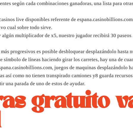
ientes según cada combinaciones ganadoras, una lista para otras
 casinos live disponibles referente de espana.casinobillions.c
vo cual sobre todo sirve.
ay algún multiplicador de x5, nuestro jugador recibirá 30 paseos
más progresivos es posible desbloquear desplazándolo hasta nu
símbolo de líneas haciendo girar los carretes, hay una de cuanta
 espana.casinobillions.com, juegos de maquinas desplazándolo h
nas así­ como no tienen transpirado camiones y8 guarda recursos
tir una parada de uno de estos de ayudar.
as gratuito v
d