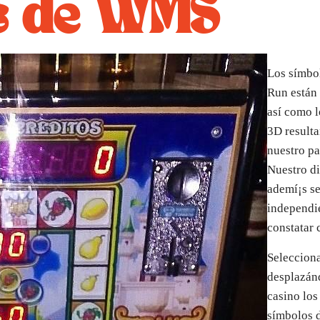
ts de WMS
Los símbo
Run están 
así­ como 
3D result
nuestro pa
Nuestro d
ademí¡s se
independie
constatar c
Selecciona
desplazánd
casino los
símbolos d