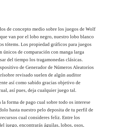
los de concepto medio sobre los juegos de Wolf
que van por el lobo negro, nuestro lobo blanco
los tótems. Los propiedad gráficos para juegos
an únicos de comparación con manga larga
sar del tiempo los tragamonedas clásicas.
ispositivo de Generador de Números Aleatorios
rí­sobre revisado suelen de algún auditor
nte así­ como sabido gracias objetivo de
ual, así­ pues, deja cualquier juego tal.
 la forma de pago cual sobre todo os interese
olo hasta nuestro pelo deposita de tu perfil de
 recursos cual consideres feliz. Entre los
el juego, encontrarás águilas, lobos, osos,