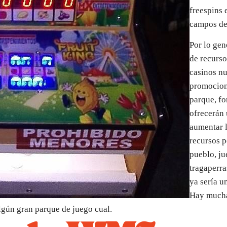
freespins 
campos de
Por lo gen
de recurso
casinos nu
promocione
parque, fo
ofrecerán 
aumentar l
recursos p
pueblo, j
tragaperra
ya serí­a 
Hay muchas
lgún gran parque de juego cual.