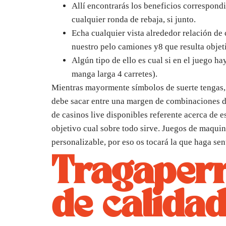
Allí encontrarás los beneficios correspond
cualquier ronda de rebaja, si junto.
Echa cualquier vista alrededor relación de
nuestro pelo camiones y8 que resulta objeti
Algún tipo de ello es cual si en el juego h
manga larga 4 carretes).
Mientras mayormente símbolos de suerte tengas, 
debe sacar entre una margen de combinaciones de 
de casinos live disponibles referente acerca de
objetivo cual sobre todo sirve. Juegos de maqui
personalizable, por eso os tocará la que haga sen
Tragaperr
de calida