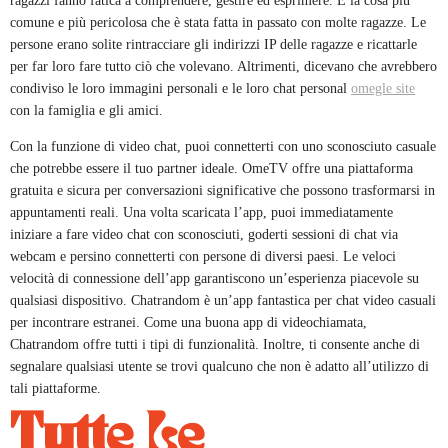
ragazzi fanno fatica a comprendere, gestire ed esprimere. È la cosa più
comune e più pericolosa che è stata fatta in passato con molte ragazze. Le
persone erano solite rintracciare gli indirizzi IP delle ragazze e ricattarle
per far loro fare tutto ciò che volevano. Altrimenti, dicevano che avrebbero
condiviso le loro immagini personali e le loro chat personal
omegle site
con la famiglia e gli amici.
Con la funzione di video chat, puoi connetterti con uno sconosciuto casuale
che potrebbe essere il tuo partner ideale. OmeTV offre una piattaforma
gratuita e sicura per conversazioni significative che possono trasformarsi in
appuntamenti reali. Una volta scaricata l’app, puoi immediatamente
iniziare a fare video chat con sconosciuti, goderti sessioni di chat via
webcam e persino connetterti con persone di diversi paesi. Le veloci
velocità di connessione dell’app garantiscono un’esperienza piacevole su
qualsiasi dispositivo. Chatrandom è un’app fantastica per chat video casuali
per incontrare estranei. Come una buona app di videochiamata,
Chatrandom offre tutti i tipi di funzionalità. Inoltre, ti consente anche di
segnalare qualsiasi utente se trovi qualcuno che non è adatto all’utilizzo di
tali piattaforme.
Tutte Le