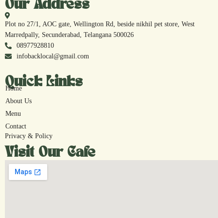
Our Address
Plot no 27/1, AOC gate, Wellington Rd, beside nikhil pet store, West
Marredpally, Secunderabad, Telangana 500026
08977928810
infobacklocal@gmail.com
Quick Links
Home
About Us
Menu
Contact
Privacy & Policy
Visit Our Cafe