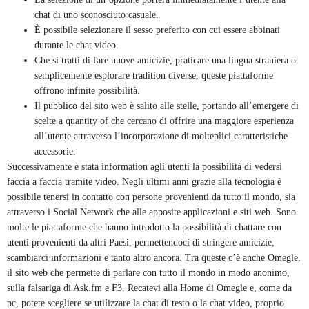
chat di uno sconosciuto casuale.
È possibile selezionare il sesso preferito con cui essere abbinati
durante le chat video.
Che si tratti di fare nuove amicizie, praticare una lingua straniera o
semplicemente esplorare tradition diverse, queste piattaforme
offrono infinite possibilità.
Il pubblico del sito web è salito alle stelle, portando all’emergere di
scelte a quantity of che cercano di offrire una maggiore esperienza
all’utente attraverso l’incorporazione di molteplici caratteristiche
accessorie.
Successivamente è stata information agli utenti la possibilità di vedersi
faccia a faccia tramite video. Negli ultimi anni grazie alla tecnologia è
possibile tenersi in contatto con persone provenienti da tutto il mondo, sia
attraverso i Social Network che alle apposite applicazioni e siti web. Sono
molte le piattaforme che hanno introdotto la possibilità di chattare con
utenti provenienti da altri Paesi, permettendoci di stringere amicizie,
scambiarci informazioni e tanto altro ancora. Tra queste c’è anche Omegle,
il sito web che permette di parlare con tutto il mondo in modo anonimo,
sulla falsariga di Ask.fm e F3. Recatevi alla Home di Omegle e, come da
pc, potete scegliere se utilizzare la chat di testo o la chat video, proprio