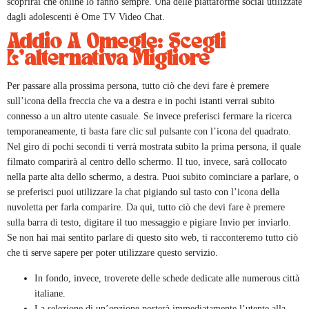
scoprirai che online lo fanno sempre. Una delle piattaforme social utilizzate
dagli adolescenti è Ome TV Video Chat.
Addio A Omegle: Scegli
L’alternativa Migliore
Per passare alla prossima persona, tutto ciò che devi fare è premere
sull’icona della freccia che va a destra e in pochi istanti verrai subito
connesso a un altro utente casuale. Se invece preferisci fermare la ricerca
temporaneamente, ti basta fare clic sul pulsante con l’icona del quadrato.
Nel giro di pochi secondi ti verrà mostrata subito la prima persona, il quale
filmato comparirà al centro dello schermo. Il tuo, invece, sarà collocato
nella parte alta dello schermo, a destra. Puoi subito cominciare a parlare, o
se preferisci puoi utilizzare la chat pigiando sul tasto con l’icona della
nuvoletta per farla comparire. Da qui, tutto ciò che devi fare è premere
sulla barra di testo, digitare il tuo messaggio e pigiare Invio per inviarlo.
Se non hai mai sentito parlare di questo sito web, ti racconteremo tutto ciò
che ti serve sapere per poter utilizzare questo servizio.
In fondo, invece, troverete delle schede dedicate alle numerous città
italiane.
La selezione di un’opzione porterà immediatamente l’utente alla