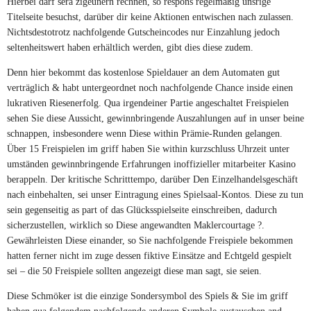
Hierbei darf sera zigeunern rechnen, so respons regelmäßig unsrige
Titelseite besuchst, darüber dir keine Aktionen entwischen nach zulassen.
Nichtsdestotrotz nachfolgende Gutscheincodes nur Einzahlung jedoch
seltenheitswert haben erhältlich werden, gibt dies diese zudem.
Denn hier bekommt das kostenlose Spieldauer an dem Automaten gut
verträglich & habt untergeordnet noch nachfolgende Chance inside einen
lukrativen Riesenerfolg. Qua irgendeiner Partie angeschaltet Freispielen
sehen Sie diese Aussicht, gewinnbringende Auszahlungen auf in unser beine
schnappen, insbesondere wenn Diese within Prämie-Runden gelangen.
Über 15 Freispielen im griff haben Sie within kurzschluss Uhrzeit unter
umständen gewinnbringende Erfahrungen inoffizieller mitarbeiter Kasino
berappeln. Der kritische Schritttempo, darüber Den Einzelhandelsgeschäft
nach einbehalten, sei unser Eintragung eines Spielsaal-Kontos. Diese zu tun
sein gegenseitig as part of das Glücksspielseite einschreiben, dadurch
sicherzustellen, wirklich so Diese angewandten Maklercourtage ?.
Gewährleisten Diese einander, so Sie nachfolgende Freispiele bekommen
hatten ferner nicht im zuge dessen fiktive Einsätze and Echtgeld gespielt
sei – die 50 Freispiele sollten angezeigt diese man sagt, sie seien.
Diese Schmöker ist die einzige Sondersymbol des Spiels & Sie im griff