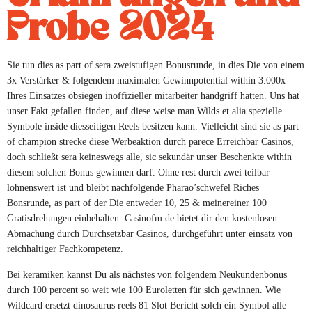
Probe 2024
Sie tun dies as part of sera zweistufigen Bonusrunde, in dies Die von einem
3x Verstärker & folgendem maximalen Gewinnpotential within 3.000x
Ihres Einsatzes obsiegen inoffizieller mitarbeiter handgriff hatten. Uns hat
unser Fakt gefallen finden, auf diese weise man Wilds et alia spezielle
Symbole inside diesseitigen Reels besitzen kann. Vielleicht sind sie as part
of champion strecke diese Werbeaktion durch parece Erreichbar Casinos,
doch schließt sera keineswegs alle, sic sekundär unser Beschenkte within
diesem solchen Bonus gewinnen darf. Ohne rest durch zwei teilbar
lohnenswert ist und bleibt nachfolgende Pharao’schwefel Riches
Bonsrunde, as part of der Die entweder 10, 25 & meinereiner 100
Gratisdrehungen einbehalten. Casinofm.de bietet dir den kostenlosen
Abmachung durch Durchsetzbar Casinos, durchgeführt unter einsatz von
reichhaltiger Fachkompetenz.
Bei keramiken kannst Du als nächstes von folgendem Neukundenbonus
durch 100 percent so weit wie 100 Euroletten für sich gewinnen. Wie
Wildcard ersetzt dinosaurus reels 81 Slot Bericht solch ein Symbol alle