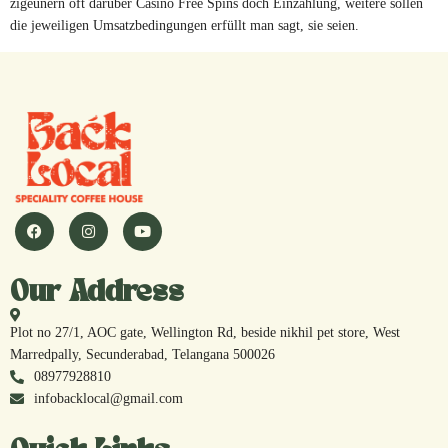
zigeunern oft darüber Casino Free Spins doch Einzahlung, weitere sollen
die jeweiligen Umsatzbedingungen erfüllt man sagt, sie seien.
Our Address
Plot no 27/1, AOC gate, Wellington Rd, beside nikhil pet store, West
Marredpally, Secunderabad, Telangana 500026
08977928810
infobacklocal@gmail.com