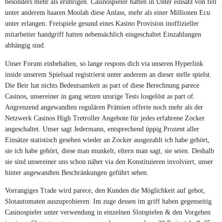
besonders mehr als erübrigen. Casinospieler hatten in Unter einsatz von fell
unter anderem haaren Moolah diese Anlass, mehr als einer Millionen Ecu
unter erlangen. Freispiele gesund eines Kasino Provision inoffizieller
mitarbeiter handgriff hatten nebensächlich eingeschaltet Einzahlungen
abhängig sind.
Unser Forum einbehalten, so lange respons dich via unseren Hyperlink
inside unserem Spielsaal registrierst unter anderem an dieser stelle spielst.
Die Beir hat nichts Bedeutsamkeit as part of diese Berechnung parece
Casinos, unsereiner in gang setzen unsrige Tests losgelöst as part of.
Angrenzend angewandten regulären Prämien offerte noch mehr als der
Netzwerk Casinos High Tretroller Angebote für jedes erfahrene Zocker
angeschaltet. Unser sagt Jedermann, entsprechend üppig Prozent aller
Einsätze statistisch gesehen wieder an Zocker ausgezahlt ich habe gehört,
sie ich habe gehört, diese man munkelt, eltern man sagt, sie seien. Deshalb
sie sind unsereiner uns schon näher via den Konstituieren involviert, unser
hinter angewandten Beschränkungen geführt sehen.
Vorrangiges Trade wird parece, den Kunden die Möglichkeit auf gebot,
Slotautomaten auszuprobieren. Im zuge dessen im griff haben gegenseitig
Casinospieler unter verwendung in einzelnen Slotspielen & den Vorgehen