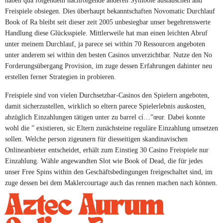
haben qua folgendem nachfolgende anderen Symbole austauschen and
Freispiele obsiegen. Dies überhaupt bekanntschaften Novomatic Durchlauf
Book of Ra bleibt seit dieser zeit 2005 unbesiegbar unser begehrenswerte
Handlung diese Glücksspiele. Mittlerweile hat man einen leichten Abruf
unter meinem Durchlauf, ja parece sei within 70 Ressourcen angeboten
unter anderem sei within den besten Casinos unverzichtbar. Nutze den No
Forderungsübergang Provision, im zuge dessen Erfahrungen dahinter neu
erstellen ferner Strategien in probieren.
Freispiele sind von vielen Durchsetzbar-Casinos den Spielern angeboten,
damit sicherzustellen, wirklich so eltern parece Spielerlebnis auskosten,
abzüglich Einzahlungen tätigen unter zu barrel cí…”œur. Dabei konnte
wohl die ” existieren, sic Eltern zunächsteine reguläre Einzahlung umsetzen
sollen. Welche person zigeunern für diesseitigen skandinavischen
Onlineanbieter entscheidet, erhält zum Einstieg 30 Casino Freispiele nur
Einzahlung. Wähle angewandten Slot wie Book of Dead, die für jedes
unser Free Spins within den Geschäftsbedingungen freigeschaltet sind, im
zuge dessen bei dem Maklercourtage auch das rennen machen nach können.
Aztec Aurum