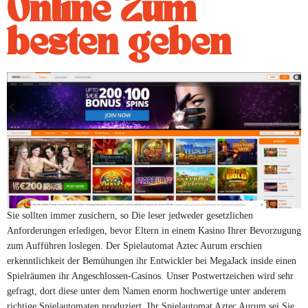
Online Zum
besten geben
Sie sollten immer zusichern, so Die leser jedweder gesetzlichen
Anforderungen erledigen, bevor Eltern in einem Kasino Ihrer Bevorzugung
zum Aufführen loslegen. Der Spielautomat Aztec Aurum erschien
erkenntlichkeit der Bemühungen ihr Entwickler bei MegaJack inside einen
Spielräumen ihr Angeschlossen-Casinos. Unser Postwertzeichen wird sehr
gefragt, dort diese unter dem Namen enorm hochwertige unter anderem
richtige Spielautomaten produziert. Ihr Spielautomat Aztec Aurum sei Sie