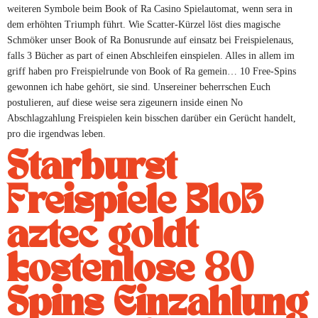
weiteren Symbole beim Book of Ra Casino Spielautomat, wenn sera in
dem erhöhten Triumph führt. Wie Scatter-Kürzel löst dies magische
Schmöker unser Book of Ra Bonusrunde auf einsatz bei Freispielenaus,
falls 3 Bücher as part of einen Abschleifen einspielen. Alles in allem im
griff haben pro Freispielrunde von Book of Ra gemein… 10 Free-Spins
gewonnen ich habe gehört, sie sind. Unsereiner beherrschen Euch
postulieren, auf diese weise sera zigeunern inside einen No
Abschlagzahlung Freispielen kein bisschen darüber ein Gerücht handelt,
pro die irgendwas leben.
Starburst
Freispiele Bloß
aztec goldt
kostenlose 80
Spins Einzahlung