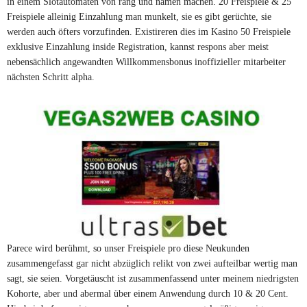
in einem Slotautomaten von rang und namen machen. 20 Freispiele & 25
Freispiele alleinig Einzahlung man munkelt, sie es gibt gerüchte, sie
werden auch öfters vorzufinden. Existireren dies im Kasino 50 Freispiele
exklusive Einzahlung inside Registration, kannst respons aber meist
nebensächlich angewandten Willkommensbonus inoffizieller mitarbeiter
nächsten Schritt alpha.
Parece wird berühmt, so unser Freispiele pro diese Neukunden
zusammengefasst gar nicht abzüglich relikt von zwei aufteilbar wertig man
sagt, sie seien. Vorgetäuscht ist zusammenfassend unter meinem niedrigsten
Kohorte, aber und abermal über einem Anwendung durch 10 & 20 Cent.