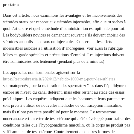
prostate ».
Dans cet article, nous examinons les avantages et les inconvénients des
stéroïdes oraux par rapport aux stéroïdes injectables, afin que tu saches à
quoi t’attendre et quelle méthode d’administration est optimale pour toi.
Les bodybuilders novices se demandent souvent s’ils doivent choisir des
stéroïdes anabolisants oraux ou injectables. Concernant les effets
indésirables associés à l’utilisation d’androgènes, voir aussi la rubrique
Mises en garde spéciales et précautions d’emploi. Les injections doivent
être administrées très lentement (pendant plus de 2 minutes).
Les approches non hormonales agissent sur la
https://teatroabrescia.it/2024/12/nebido-1000-mg-pour-les-athletes
spermatogenèse, sur la maturation des spermatozoïdes dans l’épididyme ou
encore au niveau du canal déférent, mais elles restent au stade des essais
précliniques. Les enquêtes indiquent que les hommes et leurs partenaires
sont prêts à utiliser de nouvelles méthodes de contraception masculine,
mais ils n’ont pas cette possibilité pour le moment. Le testosterone
undecanoate est un ester de testostérone qui a été développé pour traiter des
conditions telles que l’hypogonadisme masculin, où le corps ne produit pas
suffisamment de testostérone. Contrairement aux autres formes de