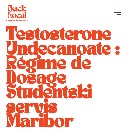
Testosterone
Undecanoate :
Régime de
Dosage
Študentski
servis
Maribor