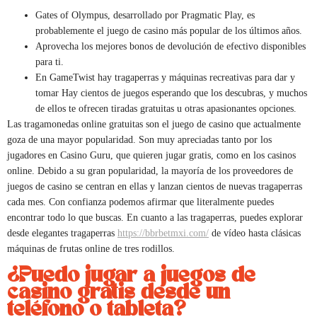
Gates of Olympus, desarrollado por Pragmatic Play, es
probablemente el juego de casino más popular de los últimos años.
Aprovecha los mejores bonos de devolución de efectivo disponibles
para ti.
En GameTwist hay tragaperras y máquinas recreativas para dar y
tomar Hay cientos de juegos esperando que los descubras, y muchos
de ellos te ofrecen tiradas gratuitas u otras apasionantes opciones.
Las tragamonedas online gratuitas son el juego de casino que actualmente
goza de una mayor popularidad. Son muy apreciadas tanto por los
jugadores en Casino Guru, que quieren jugar gratis, como en los casinos
online. Debido a su gran popularidad, la mayoría de los proveedores de
juegos de casino se centran en ellas y lanzan cientos de nuevas tragaperras
cada mes. Con confianza podemos afirmar que literalmente puedes
encontrar todo lo que buscas. En cuanto a las tragaperras, puedes explorar
desde elegantes tragaperras
https://bbrbetmxi.com/
de vídeo hasta clásicas
máquinas de frutas online de tres rodillos.
¿Puedo jugar a juegos de
casino gratis desde un
teléfono o tableta?