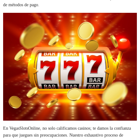
de métodos de pago.
En VegasSlotsOnline, no solo calificamos casinos; te damos la confianza
para que juegues sin preocupaciones. Nuestro exhaustivo proceso de