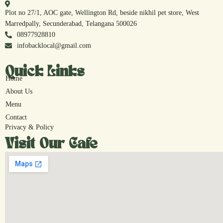
Plot no 27/1, AOC gate, Wellington Rd, beside nikhil pet store, West
Marredpally, Secunderabad, Telangana 500026
08977928810
infobacklocal@gmail.com
Quick Links
Home
About Us
Menu
Contact
Privacy & Policy
Visit Our Cafe