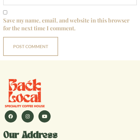
Save my name, email, and website in this browser
for the next time I comment.
Our Address