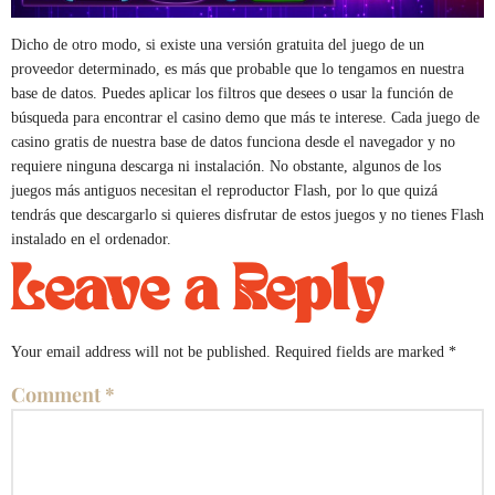
Dicho de otro modo, si existe una versión gratuita del juego de un
proveedor determinado, es más que probable que lo tengamos en nuestra
base de datos. Puedes aplicar los filtros que desees o usar la función de
búsqueda para encontrar el casino demo que más te interese. Cada juego de
casino gratis de nuestra base de datos funciona desde el navegador y no
requiere ninguna descarga ni instalación. No obstante, algunos de los
juegos más antiguos necesitan el reproductor Flash, por lo que quizá
tendrás que descargarlo si quieres disfrutar de estos juegos y no tienes Flash
instalado en el ordenador.
Leave a Reply
Your email address will not be published.
Required fields are marked
*
Comment
*