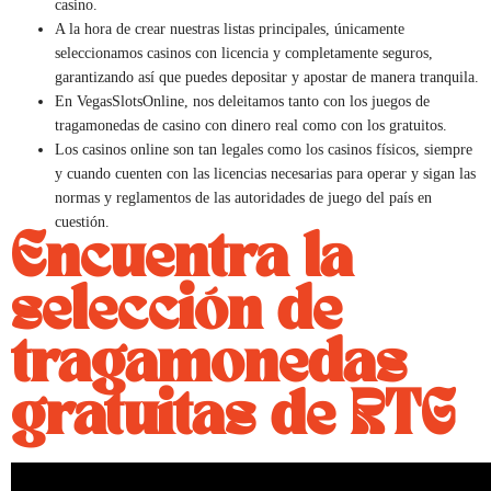
casino.
A la hora de crear nuestras listas principales, únicamente
seleccionamos casinos con licencia y completamente seguros,
garantizando así que puedes depositar y apostar de manera tranquila.
En VegasSlotsOnline, nos deleitamos tanto con los juegos de
tragamonedas de casino con dinero real como con los gratuitos.
Los casinos online son tan legales como los casinos físicos, siempre
y cuando cuenten con las licencias necesarias para operar y sigan las
normas y reglamentos de las autoridades de juego del país en
cuestión.
Encuentra la
selección de
tragamonedas
gratuitas de RTG